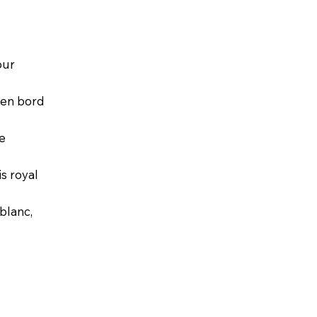
our
 en bord
le
s royal
 blanc,