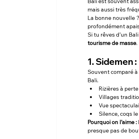
Bali est souvent as
mais aussi très fréq
La
 bonne nouvelle ?
profondément apaisa
Si tu rêves d’un Bali
tourisme de masse
.
1. Sidemen : 
Souvent comparé à
Bali.
Rizières à pert
Villages traditi
Vue spectacula
Silence, coqs l
Pourquoi on l’aime : 
presque pas de bouti