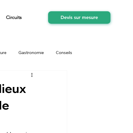
Circuits
Devis sur mesure
ture
Gastronomie
Conseils
tés
fruits
souvenirs
lieux
de