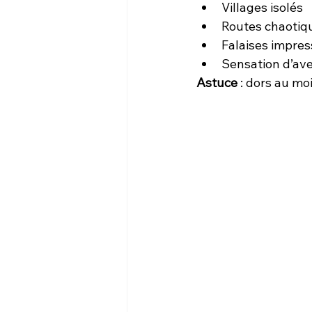
Villages isolés
Routes chaotiq
Falaises impre
Sensation d’av
Astuce
 : dors au mo