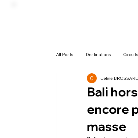
All Posts
Destinations
Circuit
Celine BROSSAR
Écotourisme
Bien-être
Bali hors
encore 
masse