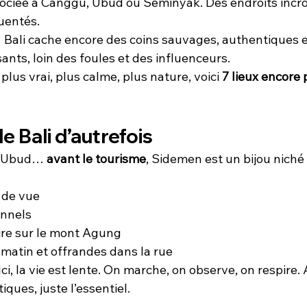
sociée à Canggu, Ubud ou Seminyak. Des endroits incr
uentés.
 Bali cache encore des coins sauvages, authentiques e
nts, loin des foules et des influenceurs.
 plus vrai, plus calme, plus nature, voici 
7 lieux encore 
le Bali d’autrefois
 Ubud… 
avant le tourisme
, Sidemen est un bijou niché 
e de vue
onnels
ire sur le mont Agung
e matin et offrandes dans la rue
Ici, la vie est lente. On marche, on observe, on respire.
ques, juste l’essentiel.