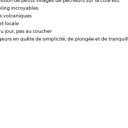
ion de petits villages de pêcheurs sur la côte est.
ling incroyables
s volcaniques
et locale
du jour, pas au coucher
eurs en quête de simplicité, de plongée et de tranquill