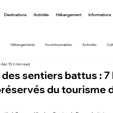
Destinations
Activités
Hébergement
Informations
s
Hébergements
Incontournables
Activités
Cul
D
Apr 15
2 min read
Aventure
Traditions
Itinéraires
A savoir
Actuali
 des sentiers battus : 7 
préservés du tourisme 