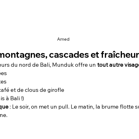
Amed
 montagnes, cascades et fraîcheu
eurs du nord de Bali, Munduk offre un 
tout autre visage
ées
tes
afé et de clous de girofle
is à Bali !)
ique
 : Le soir, on met un pull. Le matin, la brume flotte su
ne.