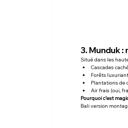
3. Munduk :
Situé dans les haut
Cascades cach
Forêts luxurian
Plantations de c
Air frais (oui, fra
Pourquoi c’est mag
Bali version montag