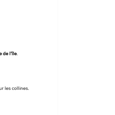
r
 de l’île
.
r les collines. 