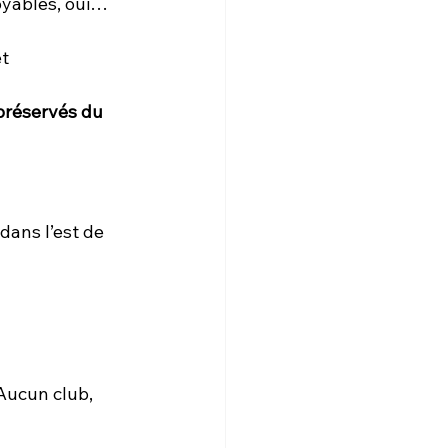
oyables, oui… 
t 
préservés du 
dans l’est de 
 Aucun club, 