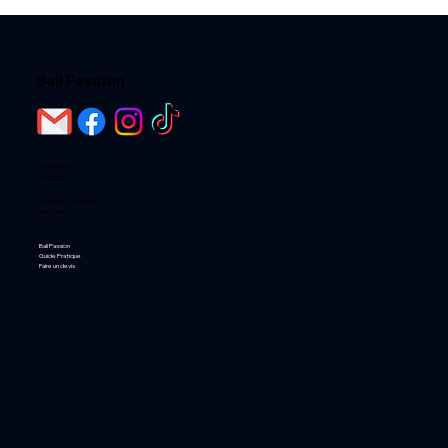
LES MEILLEURS SOUVENIRS À
RAMENER DE BALI SELON SON
BUDGET
Bali Passion
Home
Destinations
Activités
Loger chez l'habitant
Les Hotels
Les Villas
Bali Passion
Guide Pratique
Faire un devis