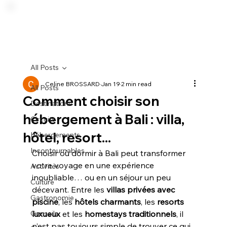
All Posts
Celine BROSSARD
Jan 19
2 min read
All Posts
Comment choisir son
Destinations
hébergement à Bali : villa,
Circuits
hôtel, resort...
Hébergements
Incontournables
Choisir où dormir à Bali peut transformer 
votre voyage en une expérience 
Activités
inoubliable… ou en un séjour un peu 
Culture
décevant. Entre les 
villas privées avec 
Gastronomie
piscine
, les 
hôtels charmants
, les 
resorts 
Conseils
luxueux
 et les 
homestays traditionnels
, il 
n’est pas toujours simple de trouver ce qui 