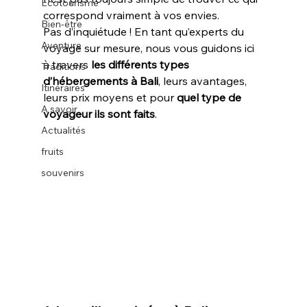
Écotourisme
correspond vraiment à vos envies.
Bien-être
Pas d’inquiétude ! En tant qu’experts du 
Aventure
voyage sur mesure, nous vous guidons ici 
à travers 
les différents types 
Traditions
d’hébergements à Bali
, leurs avantages, 
Itinéraires
leurs prix moyens et pour 
quel type de 
A savoir
voyageur ils sont faits
.
Actualités
fruits
souvenirs