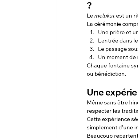
?
Le 
melukat
 est un r
La cérémonie compr
Une prière et u
L’entrée dans le
Le passage sous
Un moment de r
Chaque fontaine symb
ou bénédiction.
Une expérien
Même sans être hindo
respecter les traditi
Cette expérience sé
simplement d’une im
Beaucoup repartent 