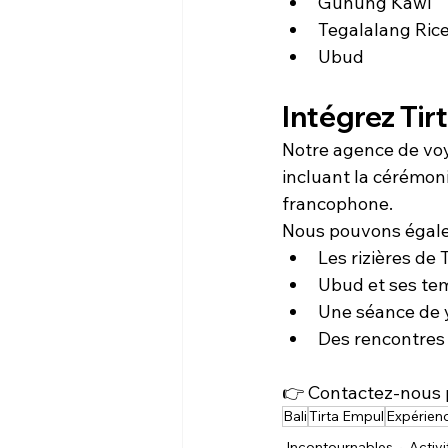
Gunung Kawi
Tegalalang Rice
Ubud
Intégrez Tir
Notre agence de voy
incluant la cérémoni
francophone.
Nous pouvons égalem
Les rizières de
Ubud et ses te
Une séance de 
Des rencontres 
👉 Contactez-nous p
Bali
Tirta Empul
Expérienc
Incontournables
Activi