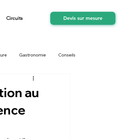
Circuits
Devis sur mesure
ture
Gastronomie
Conseils
tés
fruits
souvenirs
tion au
ience