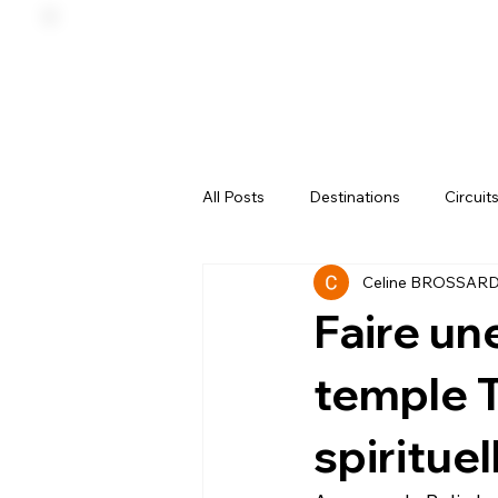
All Posts
Destinations
Circuit
Celine BROSSAR
Écotourisme
Bien-être
Faire un
temple T
spirituel