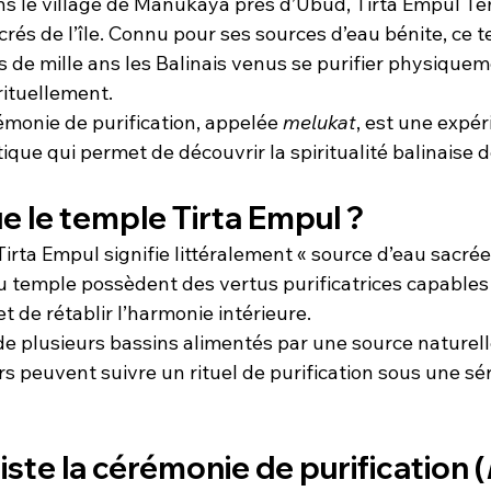
ns le village de Manukaya près d’Ubud, Tirta Empul Tem
acrés de l’île. Connu pour ses sources d’eau bénite, ce 
s de mille ans les Balinais venus se purifier physiquem
ituellement.
émonie de purification, appelée 
melukat
, est une expér
que qui permet de découvrir la spiritualité balinaise de
e le temple Tirta Empul ?
Tirta Empul signifie littéralement « source d’eau sacrée 
du temple possèdent des vertus purificatrices capables
t de rétablir l’harmonie intérieure.
e plusieurs bassins alimentés par une source naturelle
urs peuvent suivre un rituel de purification sous une sér
iste la cérémonie de purification (