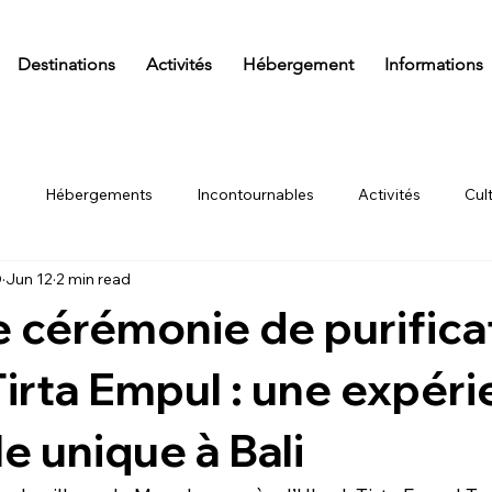
Destinations
Activités
Hébergement
Informations
s
Hébergements
Incontournables
Activités
Cul
D
Jun 12
2 min read
Aventure
Traditions
Itinéraires
A savoir
Actuali
e cérémonie de purifica
irta Empul : une expér
le unique à Bali