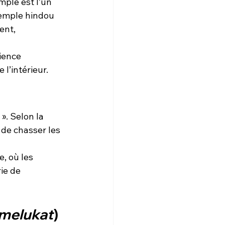
ple est l’un 
temple hindou 
ent, 
ience 
 l’intérieur.
». Selon la 
 de chasser les 
, où les 
ie de 
melukat
) 