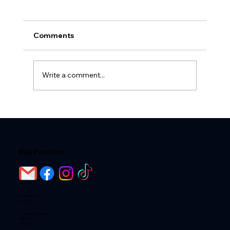
Comments
Write a comment...
LES ÉPICES CULTIVÉES À BALI
Bali Passion
Home
Destinations
Activités
Loger chez l'habitant
Les Hotels
Les Villas