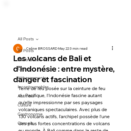
All Posts
Celine BROSSARD
May 22
3 min read
All Posts
Les volcans de Bali et
Destinations
d’Indonésie : entre mystère,
Circuits
danger et fascination
Hébergements
Incontournables
Terre de feu posée sur la ceinture de feu 
du Pacifique, l’Indonésie fascine autant 
Activités
qu’elle impressionne par ses paysages 
Culture
volcaniques spectaculaires. Avec plus de 
Gastronomie
130 volcans actifs, l’archipel possède l’une 
Conseils
des plus fortes concentrations de volcans 
au monde. À Bali comme dans le reste de 