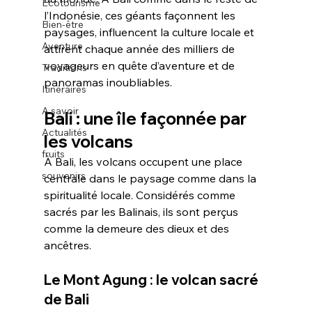
Écotourisme
l’Indonésie, ces géants façonnent les 
Bien-être
paysages, influencent la culture locale et 
Aventure
attirent chaque année des milliers de 
voyageurs en quête d’aventure et de 
Traditions
panoramas inoubliables.
Itinéraires
A savoir
Bali : une île façonnée par 
Actualités
les volcans
fruits
À Bali, les volcans occupent une place 
souvenirs
centrale dans le paysage comme dans la 
spiritualité locale. Considérés comme 
sacrés par les Balinais, ils sont perçus 
comme la demeure des dieux et des 
ancêtres.
Le Mont Agung : le volcan sacré 
de Bali