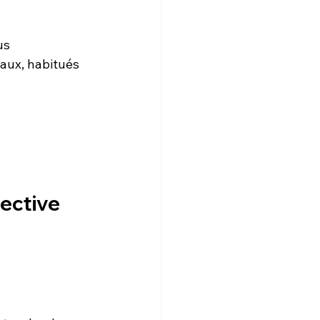
us 
aux, habitués 
pective