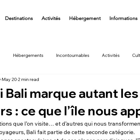
Destinations
Activités
Hébergement
Informations
s
Hébergements
Incontournables
Activités
Cul
D
May 20
2 min read
Aventure
Traditions
Itinéraires
A savoir
Actuali
 Bali marque autant les
s : ce que l’île nous a
ations que l’on visite… et d’autres qui nous transformen
ageurs, Bali fait partie de cette seconde catégorie.