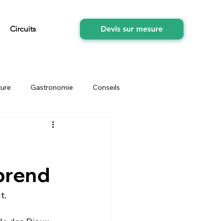
Circuits
Devis sur mesure
ture
Gastronomie
Conseils
tés
fruits
souvenirs
pprend
t. 