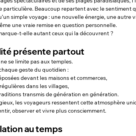
ges spectaculaires et de ses plages paradisiaques, l’î
 particulière. Beaucoup repartent avec le sentiment qu
’un simple voyage : une nouvelle énergie, une autre vi
même une vraie remise en question personnelle.
marque-t-elle autant ceux qui la découvrent ?
lité présente partout
té ne se limite pas aux temples.
 chaque geste du quotidien :
déposées devant les maisons et commerces,
égulières dans les villages,
traditions transmis de génération en génération.
gieux, les voyageurs ressentent cette atmosphère uniqu
entir, observer et vivre plus consciemment.
lation au temps