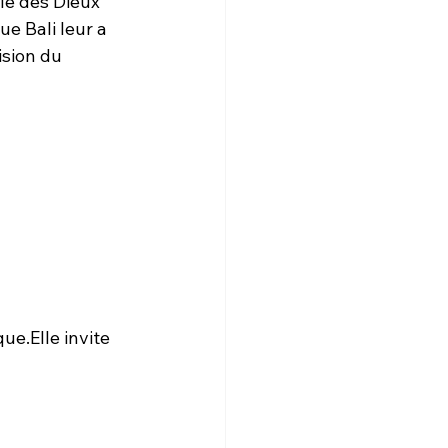
le des Dieux 
e Bali leur a 
sion du 
e.Elle invite 