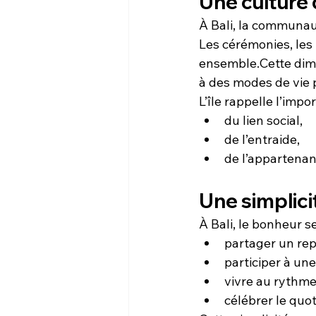
Une culture 
À Bali, la communau
Les cérémonies, les f
ensemble.Cette dime
à des modes de vie p
L’île rappelle l’impo
du lien social,
de l’entraide,
de l’appartena
Une simplici
À Bali, le bonheur s
partager un rep
participer à un
vivre au rythme
célébrer le quot