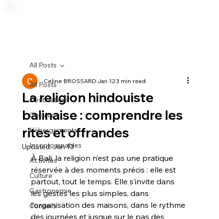
All Posts
Celine BROSSARD
Jan 12
3 min read
All Posts
La religion hindouiste
Destinations
balinaise : comprendre les
Circuits
rites et offrandes
Hébergements
Incontournables
Updated:
Jan 13
À Bali, la religion n’est pas une pratique 
Activités
réservée à des moments précis : elle est 
Culture
partout, tout le temps. Elle s’invite dans 
Gastronomie
les gestes les plus simples, dans 
l’organisation des maisons, dans le rythme 
Conseils
des journées et jusque sur le pas des 