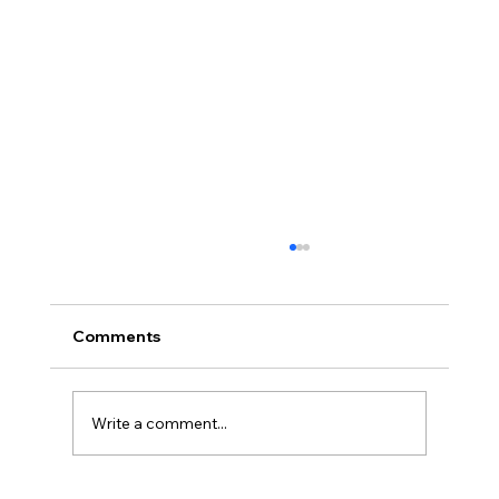
Comments
Write a comment...
DORMIR CHEZ L'HABITANT À BALI