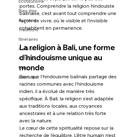
Écotourisme
portes. Comprendre la religion hindouiste 
Bien-être
balinaise, c’est avant tout comprendre une 
Aventure
façon de vivre, où le visible et l’invisible 
cohabitent en permanence.
Traditions
Itinéraires
La religion à Bali, une forme 
A savoir
d’hindouisme unique au 
Actualités
monde
fruits
Bien que l’hindouisme balinais partage des 
souvenirs
racines communes avec l’hindouisme 
indien, il a évolué de manière très 
spécifique. À Bali, la religion s’est adaptée 
aux traditions locales, aux croyances 
ancestrales et à une relation très forte 
avec la nature.
Le cœur de cette spiritualité repose sur la 
recherche de l’équilibre. L’être humain n’est 