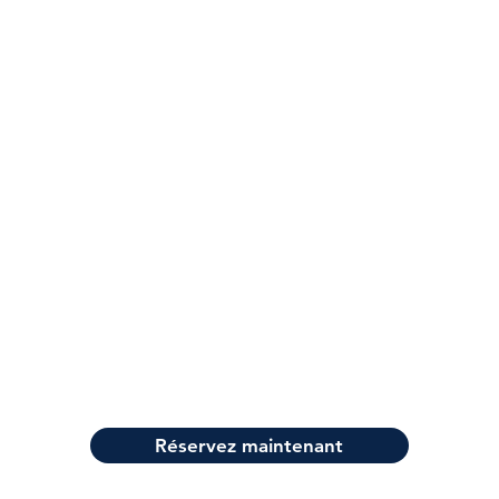
Réservez maintenant