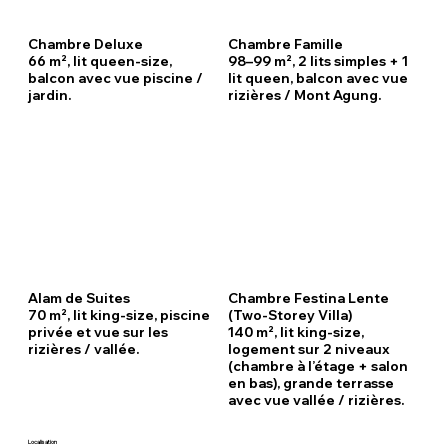
Chambre Deluxe
Chambre Famille
66 m², lit queen-size,
98–99 m², 2 lits simples + 1
balcon avec vue piscine /
lit queen, balcon avec vue
jardin.
rizières / Mont Agung.
Alam de Suites
Chambre Festina Lente
70 m², lit king-size, piscine
(Two-Storey Villa)
privée et vue sur les
140 m², lit king-size,
rizières / vallée.
logement sur 2 niveaux
(chambre à l’étage + salon
en bas), grande terrasse
avec vue vallée / rizières.
Localisation