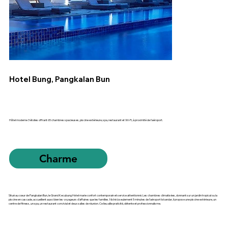
Hotel Bung, Pangkalan Bun
Hôtel moderne 3 étoiles offrant 65 chambres spacieuses, piscine extérieure, spa, restaurant et Wi‑Fi, à proximité de l’aéroport.
Charme
Situé au cœur de Pangkalan Bun, le Grand Kecubung Hotel marie confort contemporain et service attentionné. Les chambres climatisées, donnant sur un jardin tropical ou la
piscine en cascade, accueillent aussi bien les voyageurs d’affaires que les familles. Niché à seulement 5 minutes de l’aéroport Iskandar, il propose une piscine extérieure, un
centre de fitness, un spa, un restaurant convivial et deux salles de réunion. Ce lieu allie praticité, détente et professionnalisme.