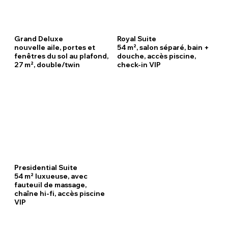
Grand Deluxe
Royal Suite
nouvelle aile, portes et
54 m², salon séparé, bain +
fenêtres du sol au plafond,
douche, accès piscine,
27 m², double/twin
check‑in VIP
Presidential Suite
54 m² luxueuse, avec
fauteuil de massage,
chaîne hi-fi, accès piscine
VIP