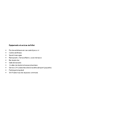
Équipements et services de l’hôtel
Piscine extérieure en cascade & jacuzzi
Centre de fitness
Spa et massages
Restaurant « Terrace Resto » avec terrasse
Bar de piscine
Salle de karaoké
2 salles de réunion et espace business
Service 24 h, blanchisserie & navette aéroport (payante)
Parking privé gratuit
Wi‑Fi dans tous les espaces communs