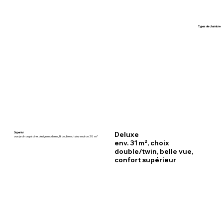
Types de chambre
Superior
Deluxe
vue jardin ou piscine, design moderne, lit double ou twin, environ 28 m²
env. 31 m², choix
double/twin, belle vue,
confort supérieur