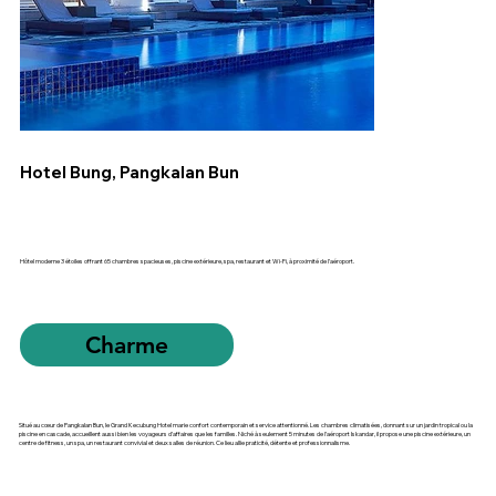
Hotel Bung, Pangkalan Bun
Hôtel moderne 3 étoiles offrant 65 chambres spacieuses, piscine extérieure, spa, restaurant et Wi‑Fi, à proximité de l’aéroport.
Charme
Situé au cœur de Pangkalan Bun, le Grand Kecubung Hotel marie confort contemporain et service attentionné. Les chambres climatisées, donnant sur un jardin tropical ou la
piscine en cascade, accueillent aussi bien les voyageurs d’affaires que les familles. Niché à seulement 5 minutes de l’aéroport Iskandar, il propose une piscine extérieure, un
centre de fitness, un spa, un restaurant convivial et deux salles de réunion. Ce lieu allie praticité, détente et professionnalisme.