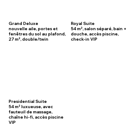
Grand Deluxe
Royal Suite
nouvelle aile, portes et
54 m², salon séparé, bain +
fenêtres du sol au plafond,
douche, accès piscine,
27 m², double/twin
check‑in VIP
Presidential Suite
54 m² luxueuse, avec
fauteuil de massage,
chaîne hi-fi, accès piscine
VIP