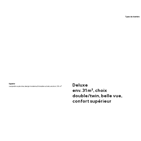
Types de chambre
Superior
Deluxe
vue jardin ou piscine, design moderne, lit double ou twin, environ 28 m²
env. 31 m², choix
double/twin, belle vue,
confort supérieur