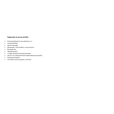
Équipements et services de l’hôtel
Piscine extérieure en cascade & jacuzzi
Centre de fitness
Spa et massages
Restaurant « Terrace Resto » avec terrasse
Bar de piscine
Salle de karaoké
2 salles de réunion et espace business
Service 24 h, blanchisserie & navette aéroport (payante)
Parking privé gratuit
Wi‑Fi dans tous les espaces communs