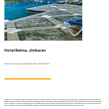
Hotel Belma, Jimbaran
Resort de luxe en bord de plage, cottages & villas raffines, plage de sable doré.
Le Belma est un resort haut de gamme situé directement sur la baie de Jimbaran. Niché au cœur de jardins tropicaux luxuriants, l’établissement propose une ambiance
élégante et sereine, mêlant architecture balinaise classique (bois, toits alang-alang, marbre, grands plafonds) et confort moderne. L’atmosphère est intimiste, idéale tant
pour les couples en escapade romantique que pour les familles désirant espace, détente, et plage. Parmi les points forts : piscine infinie face à la mer, villas privées avec
piscine, cottages de luxe, restauration de qualité, spa plage, service attentionné, emplacement parfait pour admirer les couchers de soleil.