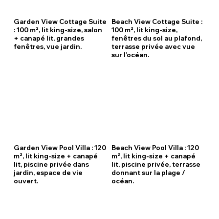
Garden View Cottage Suite
Beach View Cottage Suite :
: 100 m², lit king-size, salon
100 m², lit king-size,
+ canapé lit, grandes
fenêtres du sol au plafond,
fenêtres, vue jardin.
terrasse privée avec vue
sur l’océan.
Garden View Pool Villa : 120
Beach View Pool Villa : 120
m², lit king-size + canapé
m², lit king-size + canapé
lit, piscine privée dans
lit, piscine privée, terrasse
jardin, espace de vie
donnant sur la plage /
ouvert.
océan.