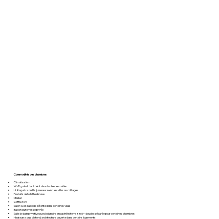
Commodités des chambres
Climatisation
Wi-Fi gratuit haut débit dans toutes les unités
Lit king-size ou lits jumeaux selon les villas ou cottages
Produits de toilette de luxe
Minibar
Coffre-fort
Salon ou espace de détente dans certaines villas
Balcon ou terrasse privée
Salle de bain privative avec baignoire encastrée (terrazzo) + douche séparée pour certaines chambres
Hauteurs sous plafond, architecture ouverte dans certains logements