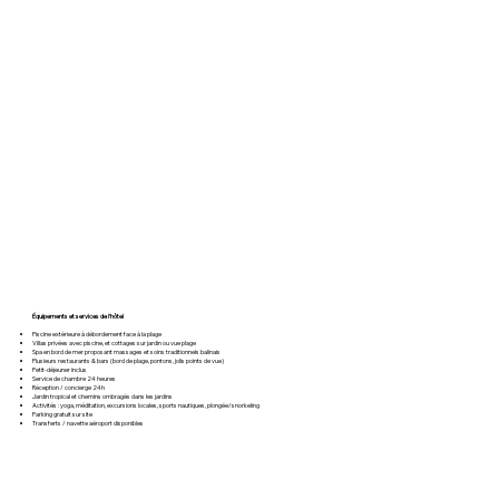
Équipements et services de l’hôtel
Piscine extérieure à débordement face à la plage
Villas privées avec piscine, et cottages sur jardin ou vue plage
Spa en bord de mer proposant massages et soins traditionnels balinais
Plusieurs restaurants & bars (bord de plage, pontons, jolis points de vue)
Petit-déjeuner inclus
Service de chambre 24 heures
Réception / concierge 24h
Jardin tropical et chemins ombragés dans les jardins
Activités : yoga, méditation, excursions locales, sports nautiques, plongée/snorkeling
Parking gratuit sur site
Transferts / navette aéroport disponibles