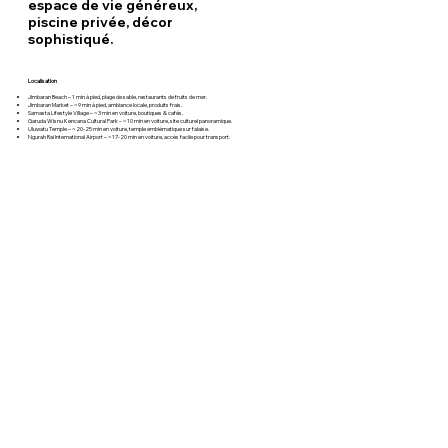
espace de vie généreux,
piscine privée, décor
sophistiqué.
Localisation
Jimbaran Beach – 1 min à pied, plage de sable, restaurants de fruits de mer.
Jimbaran Market – ~9 min à pied, ambiance locale, produits frais.
Samasta Lifestyle Village – ~3 min en voiture, boutiques & cafés.
Garuda Wisnu Kencana Cultural Park – ~10 min en voiture, site culturel panoramique.
Uluwatu Temple – ~20-25 min en voiture, temple emblématique sur falaise.
Ngurah Rai International Airport – ~17-20 min en voiture, accès facile pour transport.