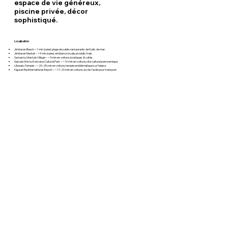
espace de vie généreux,
piscine privée, décor
sophistiqué.
Localisation
Jimbaran Beach – 1 min à pied, plage de sable, restaurants de fruits de mer.
Jimbaran Market – ~9 min à pied, ambiance locale, produits frais.
Samasta Lifestyle Village – ~3 min en voiture, boutiques & cafés.
Garuda Wisnu Kencana Cultural Park – ~10 min en voiture, site culturel panoramique.
Uluwatu Temple – ~20-25 min en voiture, temple emblématique sur falaise.
Ngurah Rai International Airport – ~17-20 min en voiture, accès facile pour transport.