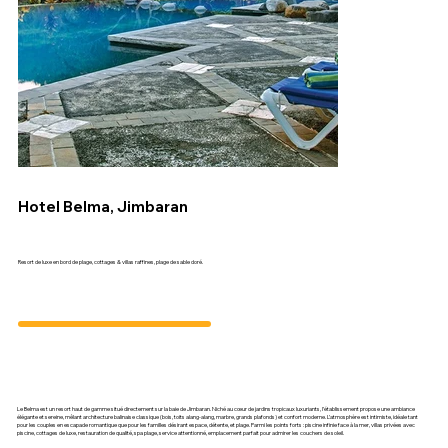
Hotel Belma, Jimbaran
Resort de luxe en bord de plage, cottages & villas raffines, plage de sable doré.
Le Belma est un resort haut de gamme situé directement sur la baie de Jimbaran. Niché au cœur de jardins tropicaux luxuriants, l’établissement propose une ambiance
élégante et sereine, mêlant architecture balinaise classique (bois, toits alang-alang, marbre, grands plafonds) et confort moderne. L’atmosphère est intimiste, idéale tant
pour les couples en escapade romantique que pour les familles désirant espace, détente, et plage. Parmi les points forts : piscine infinie face à la mer, villas privées avec
piscine, cottages de luxe, restauration de qualité, spa plage, service attentionné, emplacement parfait pour admirer les couchers de soleil.