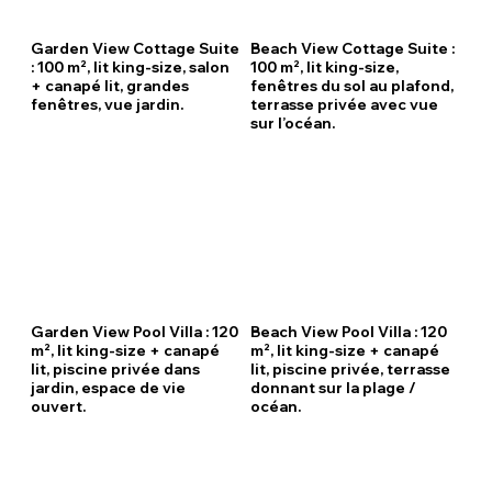
Garden View Cottage Suite
Beach View Cottage Suite :
: 100 m², lit king-size, salon
100 m², lit king-size,
+ canapé lit, grandes
fenêtres du sol au plafond,
fenêtres, vue jardin.
terrasse privée avec vue
sur l’océan.
Garden View Pool Villa : 120
Beach View Pool Villa : 120
m², lit king-size + canapé
m², lit king-size + canapé
lit, piscine privée dans
lit, piscine privée, terrasse
jardin, espace de vie
donnant sur la plage /
ouvert.
océan.