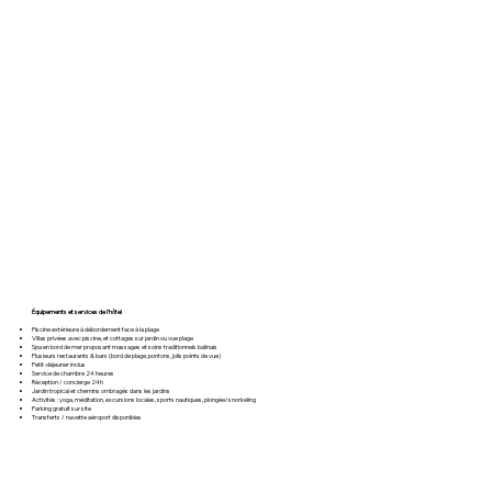
Équipements et services de l’hôtel
Piscine extérieure à débordement face à la plage
Villas privées avec piscine, et cottages sur jardin ou vue plage
Spa en bord de mer proposant massages et soins traditionnels balinais
Plusieurs restaurants & bars (bord de plage, pontons, jolis points de vue)
Petit-déjeuner inclus
Service de chambre 24 heures
Réception / concierge 24h
Jardin tropical et chemins ombragés dans les jardins
Activités : yoga, méditation, excursions locales, sports nautiques, plongée/snorkeling
Parking gratuit sur site
Transferts / navette aéroport disponibles