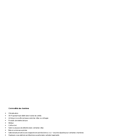
Commodités des chambres
Climatisation
Wi-Fi gratuit haut débit dans toutes les unités
Lit king-size ou lits jumeaux selon les villas ou cottages
Produits de toilette de luxe
Minibar
Coffre-fort
Salon ou espace de détente dans certaines villas
Balcon ou terrasse privée
Salle de bain privative avec baignoire encastrée (terrazzo) + douche séparée pour certaines chambres
Hauteurs sous plafond, architecture ouverte dans certains logements