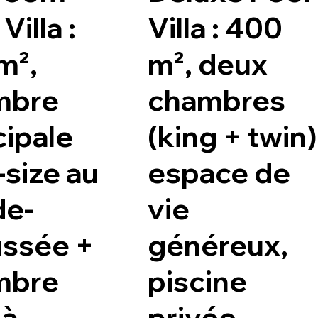
Villa :
Villa : 400
m²,
m², deux
mbre
chambres
cipale
(king + twin)
-size au
espace de
de-
vie
ssée +
généreux,
mbre
piscine
 à
privée,