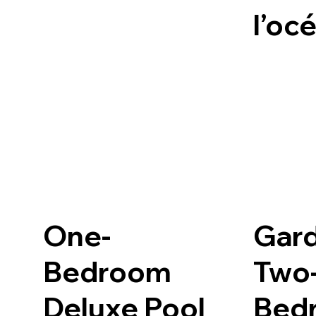
l’oc
One-
Gar
Bedroom
Two
Deluxe Pool
Bed