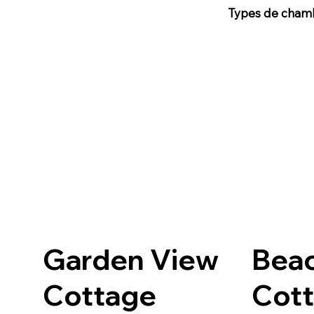
Types de cham
Garden View
Bea
Cottage
Cot