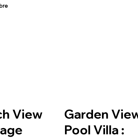
bre
ch View
Garden Vie
tage
Pool Villa :