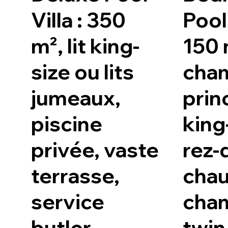
Villa : 350
Pool 
m², lit king-
150 
size ou lits
cha
jumeaux,
prin
piscine
king
privée, vaste
rez-
terrasse,
chau
service
cha
butler.
twin