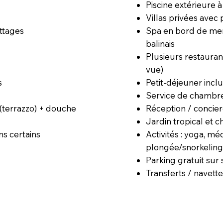
Piscine extérieure 
Villas privées avec 
Spa en bord de mer
ottages
balinais
Plusieurs restaurant
vue)
Petit-déjeuner incl
s
Service de chambr
Réception / concie
 (terrazzo) + douche
Jardin tropical et 
Activités : yoga, mé
ns certains
plongée/snorkelin
Parking gratuit sur 
Transferts / navett