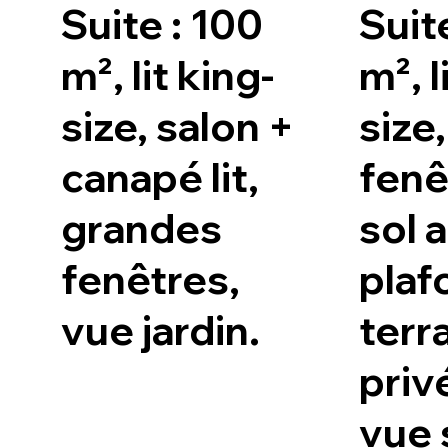
Suite : 100
Suit
m², lit king-
m², l
size, salon +
size,
canapé lit,
fenê
grandes
sol 
fenêtres,
plaf
vue jardin.
terr
priv
vue 