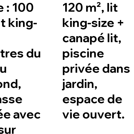
e : 100
120 m², lit
it king-
king-size +
canapé lit,
tres du
piscine
au
privée dans
ond,
jardin,
asse
espace de
ée avec
vie ouvert.
sur