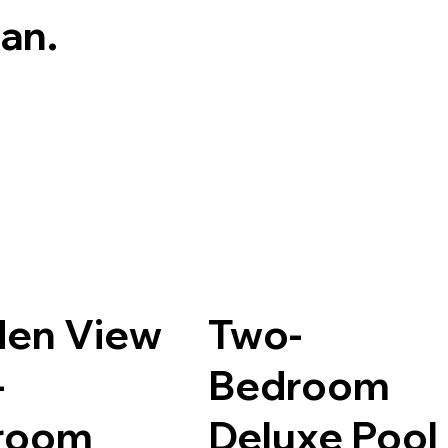
éan.
den View
Two-
-
Bedroom
room
Deluxe Pool