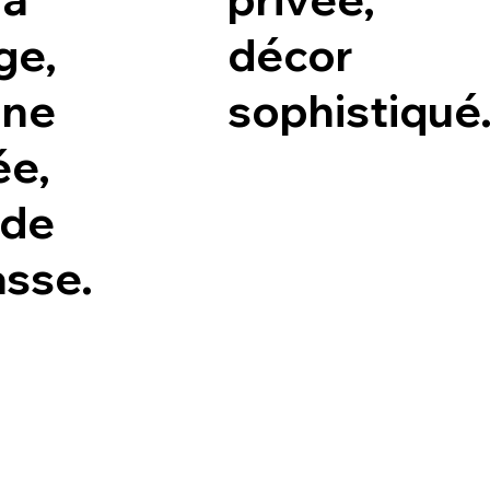
ge,
décor
ine
sophistiqué
ée,
nde
asse.