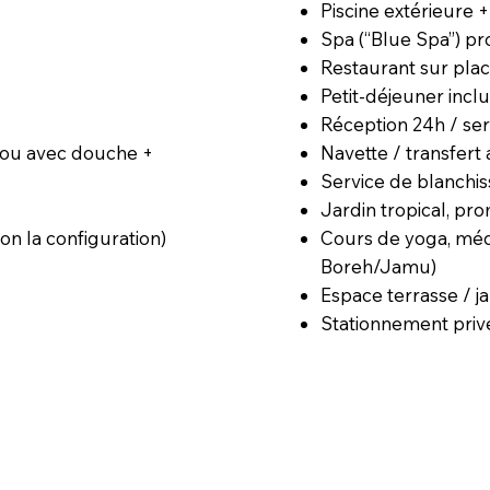
Piscine extérieure +
Spa (“Blue Spa”) pr
Restaurant sur plac
Petit-déjeuner incl
Réception 24h / se
Navette / transfer
, ou avec douche +
Service de blanchis
Jardin tropical, pro
Cours de yoga, médit
lon la configuration)
Boreh/Jamu)
Espace terrasse / j
Stationnement priv