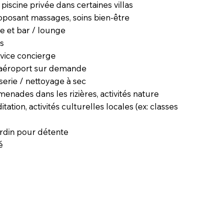
 piscine privée dans certaines villas
oposant massages, soins bien-être
e et bar / lounge
us
rvice concierge
t aéroport sur demande
serie / nettoyage à sec
menades dans les rizières, activités nature
ation, activités culturelles locales (ex: classes
ardin pour détente
é