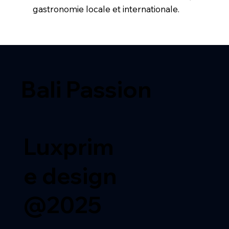
gastronomie locale et internationale.
Bali Passion
Luxprim
e design
@2025