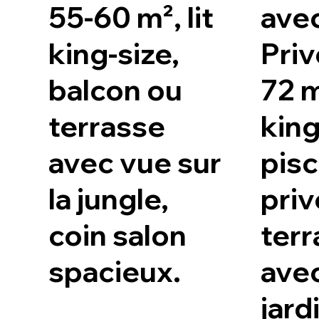
55-60 m², lit
avec
king-size,
Priv
balcon ou
72 m²
terrasse
king
avec vue sur
pisc
la jungle,
priv
coin salon
terr
spacieux.
ave
jard