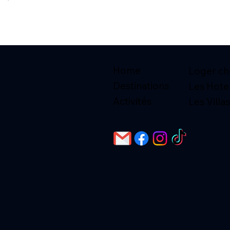
Home
Loger che
Destinations
Les Hote
Activités
Les Villas