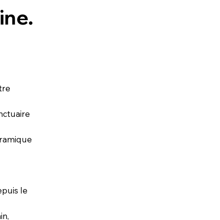
ine.
tre
nctuaire
oramique
epuis le
in,