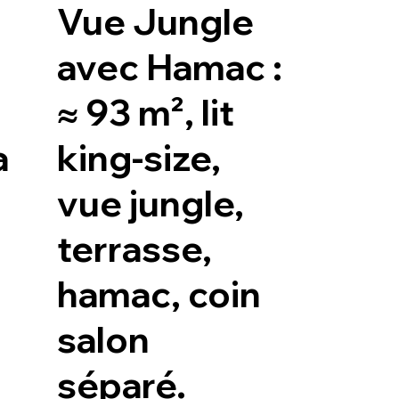
Vue Jungle
avec Hamac :
≈ 93 m², lit
a
king-size,
vue jungle,
terrasse,
hamac, coin
salon
séparé.