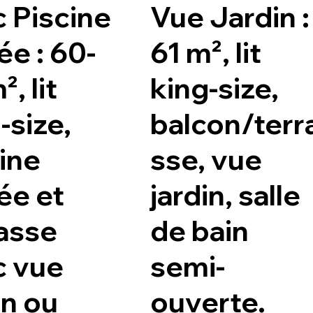
 Piscine
Vue Jardin :
ée : 60-
61 m², lit
, lit
king-size,
-size,
balcon/terr
ine
sse, vue
ée et
jardin, salle
asse
de bain
c vue
semi-
in ou
ouverte.