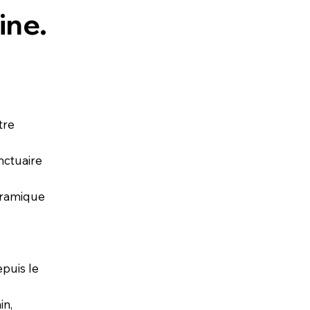
ine.
tre
nctuaire
oramique
epuis le
in,