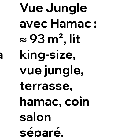
Vue Jungle
avec Hamac :
≈ 93 m², lit
a
king-size,
vue jungle,
terrasse,
hamac, coin
salon
séparé.