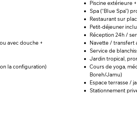
Piscine extérieure +
Spa (“Blue Spa”) pr
Restaurant sur plac
Petit-déjeuner incl
Réception 24h / se
Navette / transfer
, ou avec douche +
Service de blanchis
Jardin tropical, pro
Cours de yoga, médit
lon la configuration)
Boreh/Jamu)
Espace terrasse / j
Stationnement priv