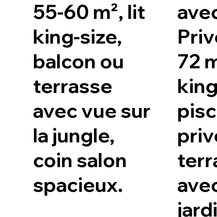
55-60 m², lit
avec
king-size,
Priv
balcon ou
72 m²
terrasse
king
avec vue sur
pisc
la jungle,
priv
coin salon
terr
spacieux.
ave
jard