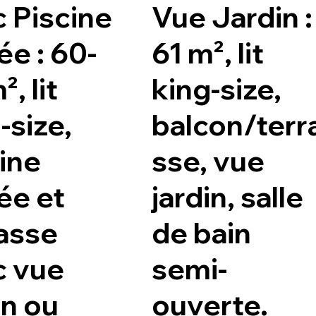
 Piscine
Vue Jardin :
ée : 60-
61 m², lit
, lit
king-size,
-size,
balcon/terr
ine
sse, vue
ée et
jardin, salle
asse
de bain
c vue
semi-
in ou
ouverte.