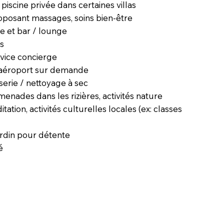
 piscine privée dans certaines villas
oposant massages, soins bien-être
e et bar / lounge
us
rvice concierge
t aéroport sur demande
serie / nettoyage à sec
menades dans les rizières, activités nature
ation, activités culturelles locales (ex: classes
ardin pour détente
é