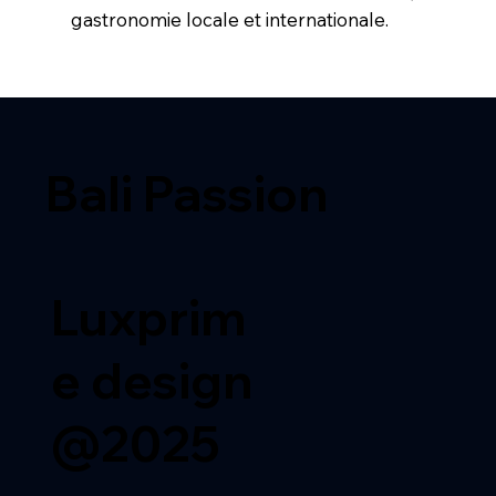
gastronomie locale et internationale.
Bali Passion
Luxprim
e design
@2025