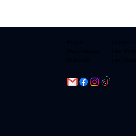
Home
Loger che
Destinations
Les Hote
Activités
Les Villas