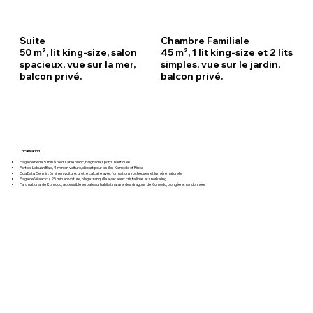
Suite
Chambre Familiale
50 m², lit king-size, salon
45 m², 1 lit king-size et 2 lits
spacieux, vue sur la mer,
simples, vue sur le jardin,
balcon privé.
balcon privé.
Localisation
Plage de Pede, 5 min à pied, sable blanc, baignade, sports nautiques
Port de Labuan Bajo, 4 min en voiture, départ pour les îles Komodo et Rinca
Gua Batu Cermin, 6 min en voiture, grotte calcaire avec formations rocheuses et lumière naturelle
Plage de Waecicu, 25 min en voiture, plage tranquille avec eaux cristallines et snorkeling
Parc national de Komodo, accessible en bateau, habitat naturel des dragons de Komodo, plongée et randonnées