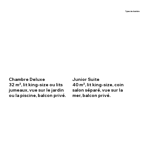
Types de chambre
Chambre Deluxe
Junior Suite
32 m², lit king-size ou lits
40 m², lit king-size, coin
jumeaux, vue sur le jardin
salon séparé, vue sur la
ou la piscine, balcon privé.
mer, balcon privé.