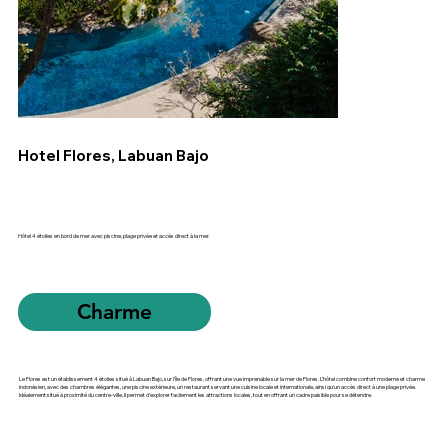
Hotel Flores, Labuan Bajo
Hôtel 4 étoiles en bord de mer avec piscine, plage privée et accès direct à la mer.
Charme
Le Flores est un établissement 4 étoiles situé à Labuan Bajo, sur l'île de Flores, offrant une vue imprenable sur la mer de Flores. L'hôtel combine confort moderne et charme
indonésien, avec des chambres élégantes, une piscine extérieure, un restaurant servant une cuisine locale et internationale, ainsi qu'un accès direct à une plage privée.
Idéalement situé à proximité du centre-ville, il permet d'explorer facilement les attractions locales, tout en offrant un cadre paisible pour se détendre.