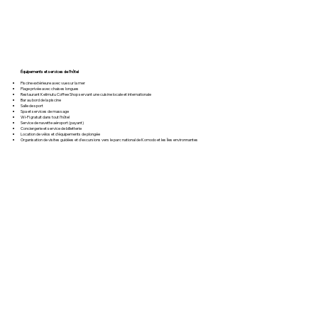
Équipements et services de l’hôtel
Piscine extérieure avec vue sur la mer
Plage privée avec chaises longues
Restaurant Kelimutu Coffee Shop servant une cuisine locale et internationale
Bar au bord de la piscine
Salle de sport
Spa et services de massage
Wi-Fi gratuit dans tout l'hôtel
Service de navette aéroport (payant)
Conciergerie et service de billetterie
Location de vélos et d'équipements de plongée
Organisation de visites guidées et d'excursions vers le parc national de Komodo et les îles environnantes