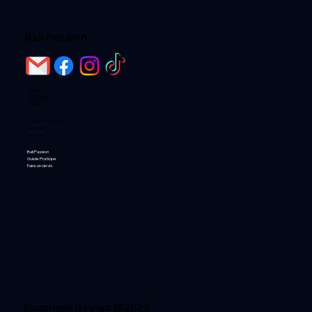
Bali Passion
Home
Destinations
Activités
Loger chez l'habitant
Les Hotels
Les Villas
Bali Passion
Guide Pratique
Faire un devis
Luxprime design @2025