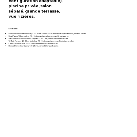
configuration adaptable),
piscine privée, salon
séparé, grande terrasse,
vue rizières.
Localisation
Ubud Monkey Forest Sanctuary, ~15-20 min à pied ou ~5-10 min en voiture, forêt sacrée, nature & culture.
Ubud Palace / Ubud centre, ~10-15 min en voiture, artisanat, marché, restaurants.
Setia Darma House of Masks & Puppets, ~10-12 min, musée culturel intéressant.
Yeh Pulu Temple, ~20-25 min à pied ou ~10-15 min en voiture, site archéologique en relief.
Campuhan Ridge Walk, ~10-15 min, randonnée panoramique facile.
Elephant Cave (Goa Gajah), ~20-25 min, temple historique & grotte.