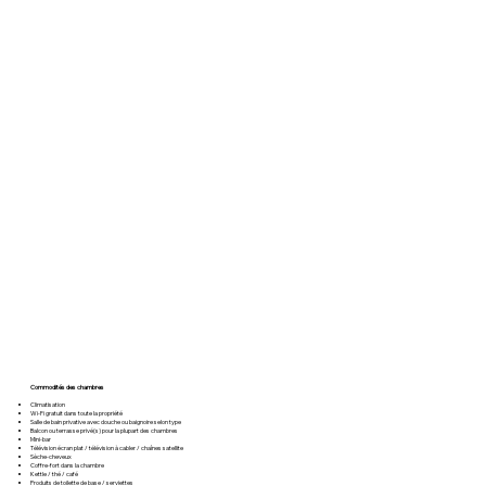
Commodités des chambres
Climatisation
Wi-Fi gratuit dans toute la propriété
Salle de bain privative avec douche ou baignoire selon type
Balcon ou terrasse privé(s) pour la plupart des chambres
Mini-bar
Télévision écran plat / télévision à cabler / chaînes satellite
Sèche-cheveux
Coffre-fort dans la chambre
Kettle / thé / café
Produits de toilette de base / serviettes