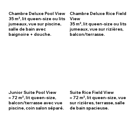
Chambre Deluxe Pool View
Chambre Deluxe Rice Field
35 m², lit queen-size ou lits
View
jumeaux, vue sur piscine,
35 m², lit queen-size ou lits
salle de bain avec
jumeaux, vue sur rizières,
baignoire + douche.
balcon/terrasse.
Junior Suite Pool View
Suite Rice Field View
≈ 72 m², lit queen-size,
≈ 72 m², lit queen-size, vue
balcon/terrasse avec vue
sur rizières, terrasse, salle
piscine, coin salon séparé.
de bain spacieuse.