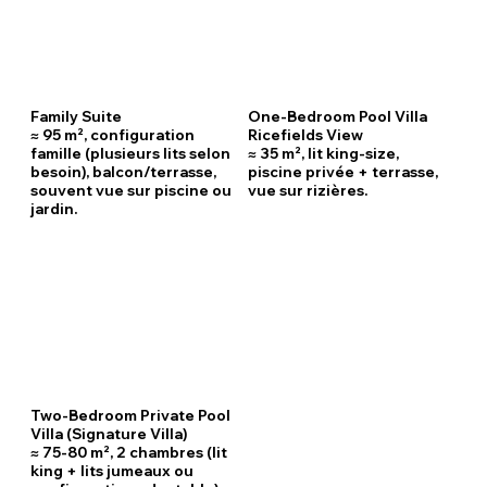
Family Suite
One-Bedroom Pool Villa
≈ 95 m², configuration
Ricefields View
famille (plusieurs lits selon
≈ 35 m², lit king-size,
besoin), balcon/terrasse,
piscine privée + terrasse,
souvent vue sur piscine ou
vue sur rizières.
jardin.
Two-Bedroom Private Pool
Villa (Signature Villa)
≈ 75-80 m², 2 chambres (lit
king + lits jumeaux ou