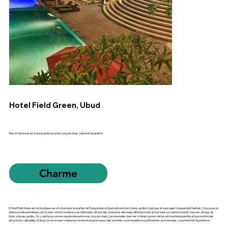
Hotel Field Green, Ubud
Resort nature et art à Ubud, jardin luxuriant, spa, piscines, calme et inspiration.
Charme
L'Hotel Field Green est un boutique-resort situé dans le quartier de Pengosekan à Ubud, entouré de rizières, jardins tropicaux et paysages typiquement balinais. Conçu par un
artiste, il mêle esthétique, art local et confort moderne. Les bâtiments offrent des chambres décorées différemment, le tout dans un cadre immersif : bassins, étangs de
lotus, statues, jardins. On y vient pour une escapade relaxante avec spa, piscine(s), promenades dans les rizières, bonne cuisine, atmosphère paisible, et la proximité des
attractions culturelles d’Ubud. Le service est chaleureux, le resort propose aussi des activités comme peinture, purifications, promenades, ce qui enrichit l’expérience.