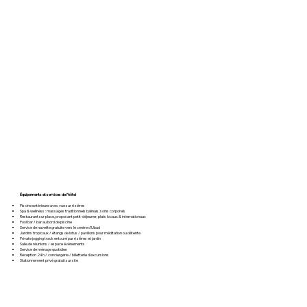
Équipements et services de l’hôtel
Piscine extérieure avec vue sur rizières
Spa & wellness : massages traditionnels balinais, soins corporels
Restaurant sur place, proposant petit-déjeuner, plats locaux & internationaux
Pool bar / bar au bord de piscine
Service de navette gratuite vers le centre d’Ubud
Jardins tropicaux / étangs de lotus / pavillons pour méditation ou détente
Private jogging track entouré par rizières et jardin
Salle de réunions / espace événements
Service de ménage quotidien
Réception 24h / conciergerie / billetterie d’excursions
Stationnement privé gratuit sur site