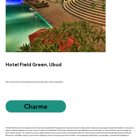
Hotel Field Green, Ubud
Resort nature et art à Ubud, jardin luxuriant, spa, piscines, calme et inspiration.
Charme
L'Hotel Field Green est un boutique-resort situé dans le quartier de Pengosekan à Ubud, entouré de rizières, jardins tropicaux et paysages typiquement balinais. Conçu par un
artiste, il mêle esthétique, art local et confort moderne. Les bâtiments offrent des chambres décorées différemment, le tout dans un cadre immersif : bassins, étangs de
lotus, statues, jardins. On y vient pour une escapade relaxante avec spa, piscine(s), promenades dans les rizières, bonne cuisine, atmosphère paisible, et la proximité des
attractions culturelles d’Ubud. Le service est chaleureux, le resort propose aussi des activités comme peinture, purifications, promenades, ce qui enrichit l’expérience.