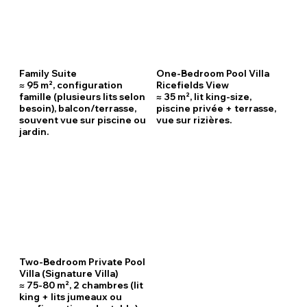
Family Suite
One-Bedroom Pool Villa
≈ 95 m², configuration
Ricefields View
famille (plusieurs lits selon
≈ 35 m², lit king-size,
besoin), balcon/terrasse,
piscine privée + terrasse,
souvent vue sur piscine ou
vue sur rizières.
jardin.
Two-Bedroom Private Pool
Villa (Signature Villa)
≈ 75-80 m², 2 chambres (lit
king + lits jumeaux ou