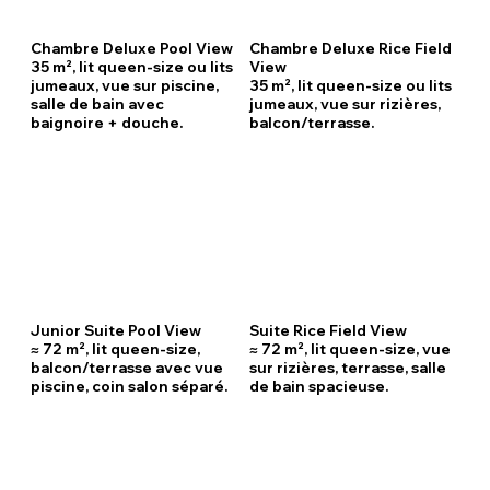
Chambre Deluxe Pool View
Chambre Deluxe Rice Field
35 m², lit queen-size ou lits
View
jumeaux, vue sur piscine,
35 m², lit queen-size ou lits
salle de bain avec
jumeaux, vue sur rizières,
baignoire + douche.
balcon/terrasse.
Junior Suite Pool View
Suite Rice Field View
≈ 72 m², lit queen-size,
≈ 72 m², lit queen-size, vue
balcon/terrasse avec vue
sur rizières, terrasse, salle
piscine, coin salon séparé.
de bain spacieuse.