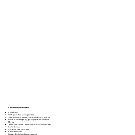
Commodités des chambres
Climatisation
Wi-Fi gratuit dans toute la propriété
Salle de bain privative avec douche ou baignoire selon type
Balcon ou terrasse privé(s) pour la plupart des chambres
Mini-bar
Télévision écran plat / télévision à cabler / chaînes satellite
Sèche-cheveux
Coffre-fort dans la chambre
Kettle / thé / café
Produits de toilette de base / serviettes