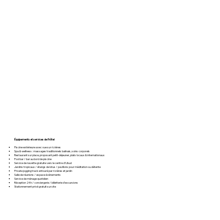
Équipements et services de l’hôtel
Piscine extérieure avec vue sur rizières
Spa & wellness : massages traditionnels balinais, soins corporels
Restaurant sur place, proposant petit-déjeuner, plats locaux & internationaux
Pool bar / bar au bord de piscine
Service de navette gratuite vers le centre d’Ubud
Jardins tropicaux / étangs de lotus / pavillons pour méditation ou détente
Private jogging track entouré par rizières et jardin
Salle de réunions / espace événements
Service de ménage quotidien
Réception 24h / conciergerie / billetterie d’excursions
Stationnement privé gratuit sur site