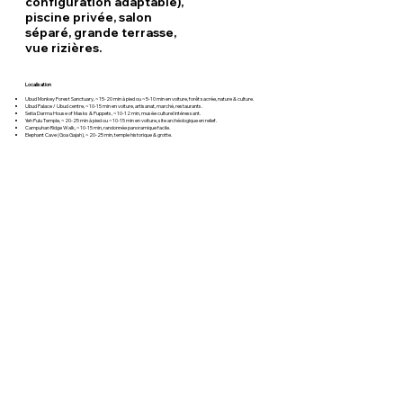
configuration adaptable),
piscine privée, salon
séparé, grande terrasse,
vue rizières.
Localisation
Ubud Monkey Forest Sanctuary, ~15-20 min à pied ou ~5-10 min en voiture, forêt sacrée, nature & culture.
Ubud Palace / Ubud centre, ~10-15 min en voiture, artisanat, marché, restaurants.
Setia Darma House of Masks & Puppets, ~10-12 min, musée culturel intéressant.
Yeh Pulu Temple, ~20-25 min à pied ou ~10-15 min en voiture, site archéologique en relief.
Campuhan Ridge Walk, ~10-15 min, randonnée panoramique facile.
Elephant Cave (Goa Gajah), ~20-25 min, temple historique & grotte.