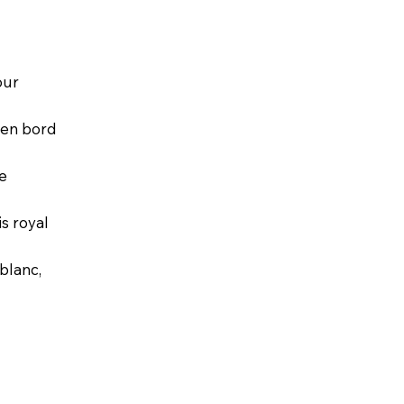
our
 en bord
le
s royal
 blanc,