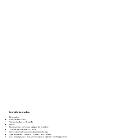
Commodités des chambres
Climatisation
Wi-Fi gratuit haut débit
Télévision intelligente / Smart TV
Mini-bar
Balcon ou terrasse privé pour la plupart des chambres
Coin café/thé (machine ou bouilloire)
Salle de bain privative, douche ou baignoire selon type
Literie de qualité, lits doubles, lits jumeaux selon chambre
Vue : sur la jungle, les rizières, les montagnes ou la piscine selon l’emplacement