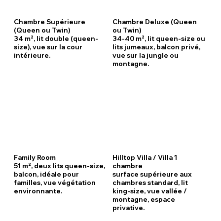
Chambre Supérieure
Chambre Deluxe (Queen
(Queen ou Twin)
ou Twin)
34 m², lit double (queen-
34-40 m², lit queen-size ou
size), vue sur la cour
lits jumeaux, balcon privé,
intérieure.
vue sur la jungle ou
montagne.
Family Room
Hilltop Villa / Villa 1
51 m², deux lits queen-size,
chambre
balcon, idéale pour
surface supérieure aux
familles, vue végétation
chambres standard, lit
environnante.
king-size, vue vallée /
montagne, espace
privative.