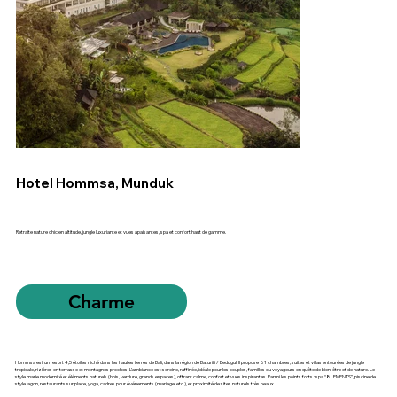
Hotel Hommsa, Munduk
Retraite nature chic en altitude, jungle luxuriante et vues apaisantes, spa et confort haut de gamme.
Charme
Hommsa est un resort 4,5 étoiles niché dans les hautes terres de Bali, dans la région de Baturiti / Bedugul. Il propose 81 chambres, suites et villas entourées de jungle
tropicale, rizières en terrasse et montagnes proches. L’ambiance est sereine, raffinée, idéale pour les couples, familles ou voyageurs en quête de bien-être et de nature. Le
style marie modernité et éléments naturels (bois, verdure, grands espaces), offrant calme, confort et vues inspirantes. Parmi les points forts : spa “8LEMENTS”, piscine de
style lagon, restaurants sur place, yoga, cadres pour événements (mariage, etc.), et proximité de sites naturels très beaux.