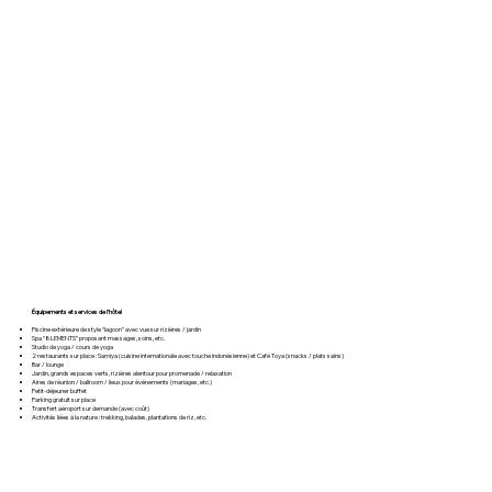
Équipements et services de l’hôtel
Piscine extérieure de style “lagoon” avec vue sur rizières / jardin
Spa “8LEMENTS” proposant massages, soins, etc.
Studio de yoga / cours de yoga
2 restaurants sur place : Samiya (cuisine internationale avec touche indonésienne) et Café Toya (snacks / plats sains)
Bar / lounge
Jardin, grands espaces verts, rizières alentour pour promenade / relaxation
Aires de réunion / ballroom / lieux pour événements (mariages, etc.)
Petit-déjeuner buffet
Parking gratuit sur place
Transfert aéroport sur demande (avec coût)
Activités liées à la nature : trekking, balades, plantations de riz, etc.