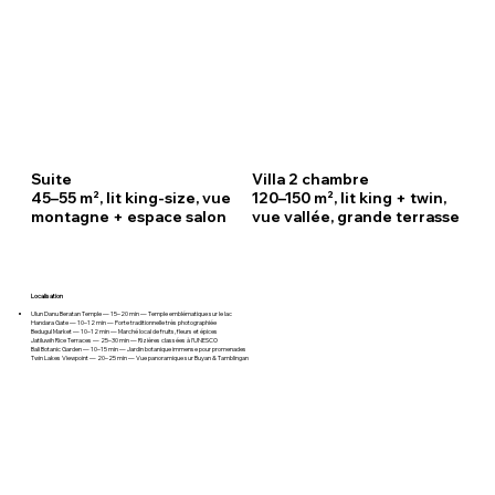
Suite
Villa 2 chambre
45–55 m², lit king-size, vue
120–150 m², lit king + twin,
montagne + espace salon
vue vallée, grande terrasse
Localisation
Ulun Danu Beratan Temple — 15–20 min — Temple emblématique sur le lac
Handara Gate — 10–12 min — Porte traditionnelle très photographiée
Bedugul Market — 10–12 min — Marché local de fruits, fleurs et épices
Jatiluwih Rice Terraces — 25–30 min — Rizières classées à l’UNESCO
Bali Botanic Garden — 10–15 min — Jardin botanique immense pour promenades
Twin Lakes Viewpoint — 20–25 min — Vue panoramique sur Buyan & Tamblingan