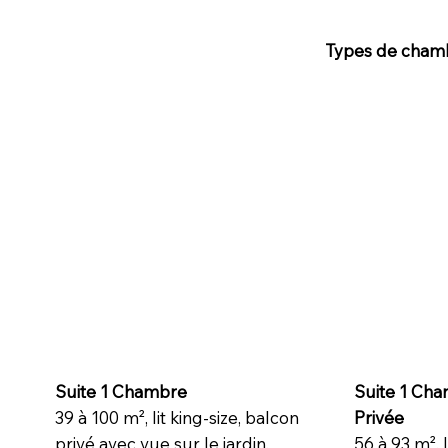
Types de cham
Suite 1 Chambre
Suite 1 Cha
39 à 100 m², lit king-size, balcon
Privée
privé avec vue sur le jardin.
56 à 93 m², l