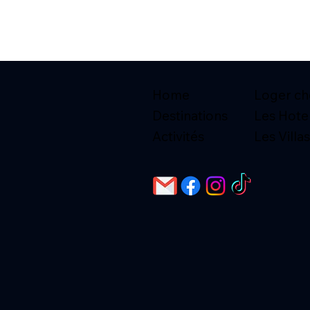
Home
Loger che
Destinations
Les Hote
Activités
Les Villas