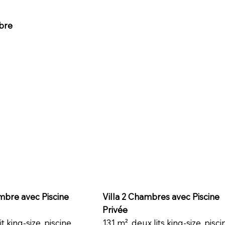
bre
mbre avec Piscine
Villa 2 Chambres avec Piscine
Privée
it king-size, piscine
131 m², deux lits king-size, pisci