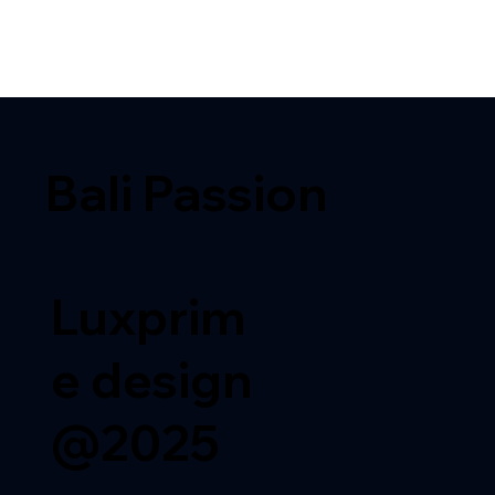
Bali Passion
Luxprim
e design
@2025