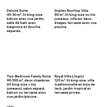
Deluxe Suite
Duplex Rooftop Villa
45-50 m², lit king-size,
80 m², lit king-size ou lits
balcon avec vue jardin,
jumeaux, villa sur deux
salle de bain avec
étages, terrasse avec vue
baignoire et douche
piscine.
séparée.
Two-Bedroom Family Suite
Royal Villa (Joglo)
90-100 m², deux chambres
120 m², lit king-size, villa
(lit king-size + lits
traditionnelle en bois de
jumeaux), salon séparé,
teck, jardin tropical et
balcon ou terrasse avec
terrasse privée.
vue jardin/piscine.
Localisation