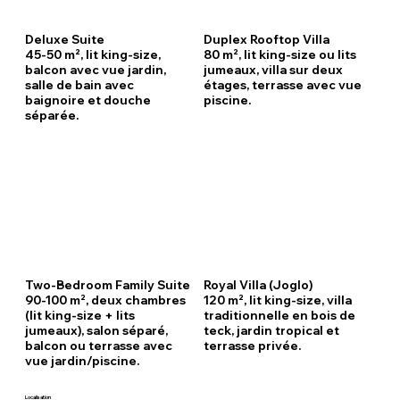
Deluxe Suite
Duplex Rooftop Villa
45-50 m², lit king-size,
80 m², lit king-size ou lits
balcon avec vue jardin,
jumeaux, villa sur deux
salle de bain avec
étages, terrasse avec vue
baignoire et douche
piscine.
séparée.
Two-Bedroom Family Suite
Royal Villa (Joglo)
90-100 m², deux chambres
120 m², lit king-size, villa
(lit king-size + lits
traditionnelle en bois de
jumeaux), salon séparé,
teck, jardin tropical et
balcon ou terrasse avec
terrasse privée.
vue jardin/piscine.
Localisation