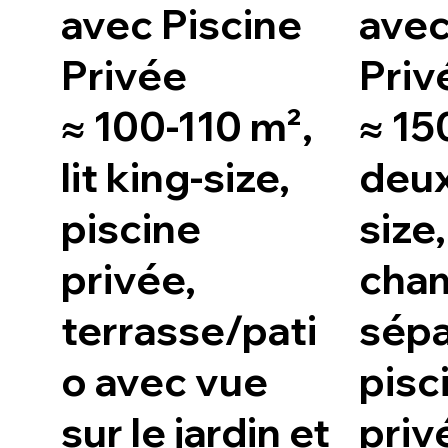
avec Piscine
avec
Privée
Priv
≈ 100-110 m²,
≈ 15
lit king-size,
deux
piscine
size
privée,
cha
terrasse/pati
sépa
o avec vue
pisc
sur le jardin et
priv