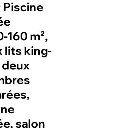
 Piscine
ée
0-160 m²,
 lits king-
, deux
mbres
rées,
ine
ée, salon