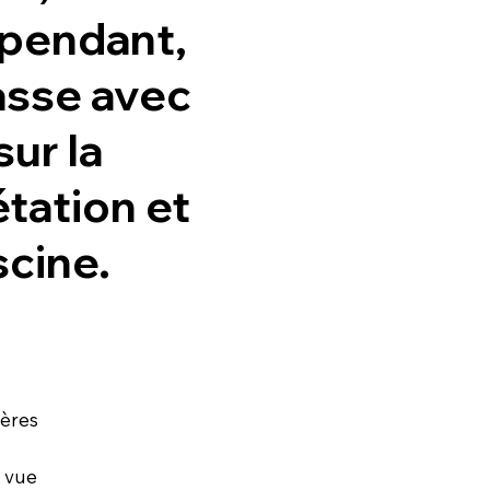
pendant,
asse avec
sur la
tation et
scine.
ières
t vue