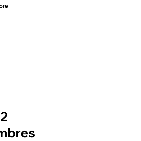
bre
 2
mbres