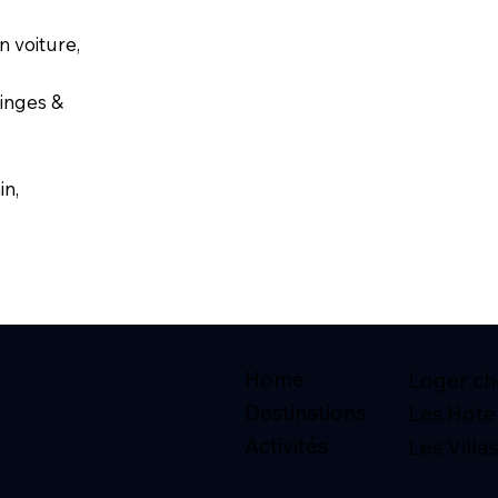
n voiture,
inges &
in,
Home
Loger che
Destinations
Les Hote
Activités
Les Villas