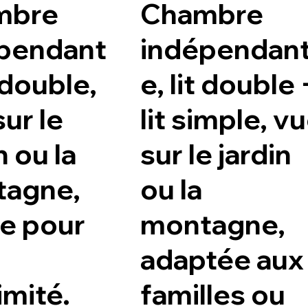
mbre
Chambre
pendant
indépendan
t double,
e, lit double 
ur le
lit simple, v
n ou la
sur le jardin
agne,
ou la
le pour
montagne,
adaptée aux
imité.
familles ou