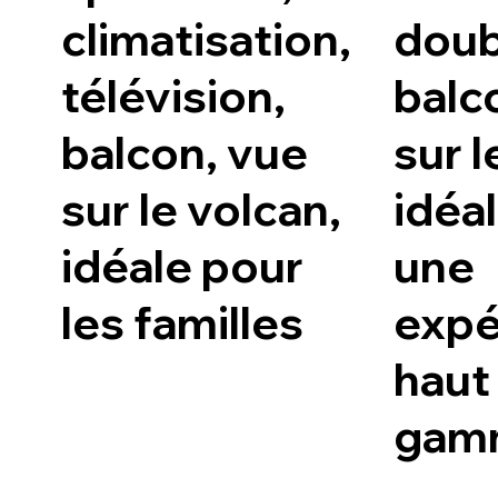
climatisation,
doub
télévision,
balc
balcon, vue
sur l
sur le volcan,
idéa
idéale pour
une
les familles
expé
haut
gam