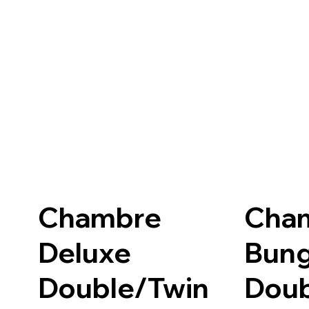
Chambre
Cha
Deluxe
Bun
Double/Twin
Doub