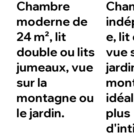
Chambre
Cha
moderne de
indé
24 m², lit
e, li
double ou lits
vue s
jumeaux, vue
jardi
sur la
mont
montagne ou
idéa
le jardin.
plus
d'int