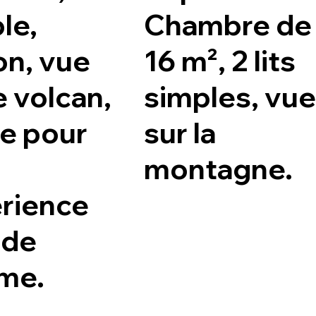
le,
Chambre de
on, vue
16 m², 2 lits
e volcan,
simples, vue
le pour
sur la
montagne.
rience
 de
me.