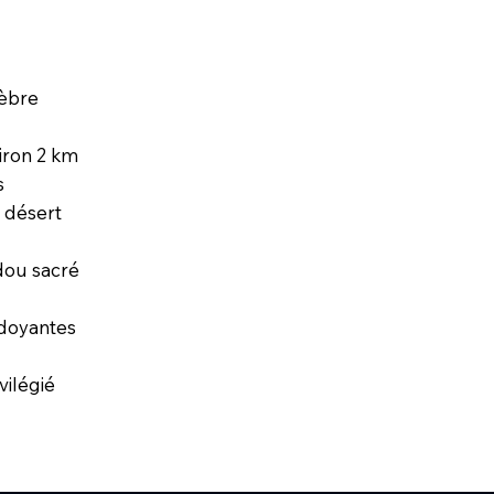
lèbre
iron 2 km
s
— désert
dou sacré
rdoyantes
vilégié