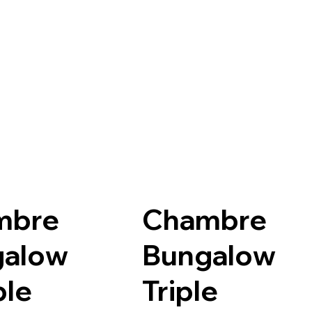
mbre
Chambre
galow
Bungalow
le
Triple