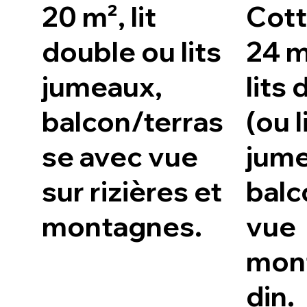
20 m², lit
Cot
double ou lits
24 m
jumeaux,
lits
balcon/terras
(ou l
se avec vue
jume
sur rizières et
balc
montagnes.
vue
mont
din.