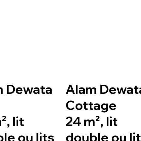
m Dewata
Alam Dewat
Cottage
, lit
24 m², lit
le ou lits
double ou li