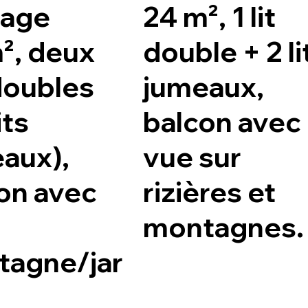
tage
24 m², 1 lit
², deux
double + 2 li
 doubles
jumeaux,
its
balcon avec
aux),
vue sur
on avec
rizières et
montagnes.
agne/jar