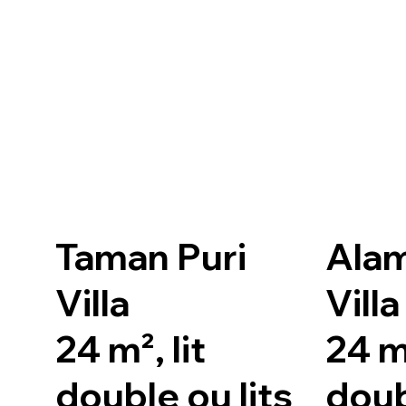
Taman Puri
Ala
Villa
Villa
24 m², lit
24 m²
double ou lits
doub