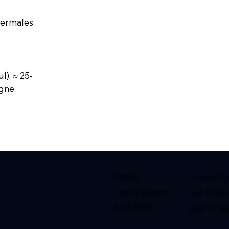
thermales
l), ≈ 25-
agne
Home
Loger che
Destinations
Les Hote
Activités
Les Villas