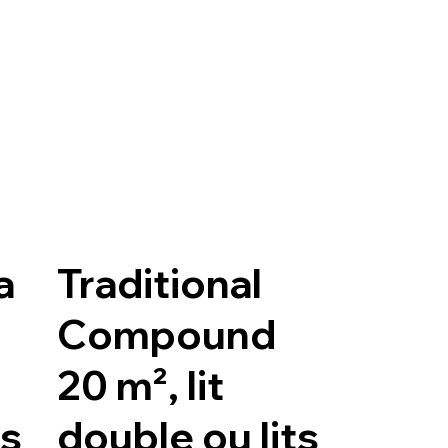
a
Traditional
Compound
20 m², lit
ts
double ou lits