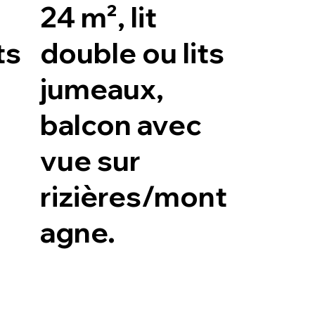
24 m², lit
ts
double ou lits
jumeaux,
balcon avec
vue sur
rizières/mont
agne.