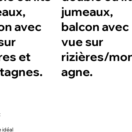
aux,
jumeaux,
on avec
balcon avec
sur
vue sur
res et
rizières/mo
tagnes.
agne.
t
 idéal