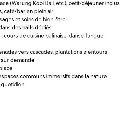
ace (Warung Kopi Bali, etc.), petit-déjeuner inclus
, café/bar en plein air
ages et soins de bien-être
dans des halls dédiés
s : cours de cuisine balinaise, danse, langue,
ades vers cascades, plantations alentours
t sur demande
 place
et espaces communs immersifs dans la nature
 quotidien