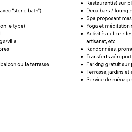
Restaurant(s) sur pl
Deux bars / lounges
 avec “stone bath”)
Spa proposant mass
Yoga et méditation 
lon le type)
Activités culturelle
l
artisanat, etc.
ge/villa
Randonnées, promen
bres
Transferts aéropor
Parking gratuit sur
 balcon ou la terrasse
Terrasse, jardins 
Service de ménage