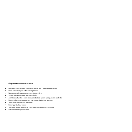
Équipements et services de l’hôtel
Restaurant(s) sur place (Warung Kopi Bali, etc.), petit-déjeuner inclus
Deux bars / lounges, café/bar en plein air
Spa proposant massages et soins de bien-être
Yoga et méditation dans des halls dédiés
Activités culturelles : cours de cuisine balinaise, danse, langue, artisanat, etc.
Randonnées, promenades vers cascades, plantations alentours
Transferts aéroport sur demande
Parking gratuit sur place
Terrasse, jardins et espaces communs immersifs dans la nature
Service de ménage quotidien