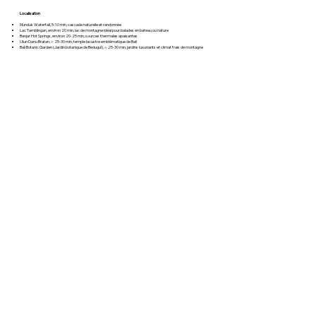
Localisation
Munduk Waterfall, 5-10 min, cascade naturelle et randonnée
Lac Tamblingan, environ 20 min, lac de montagne idéal pour balades en bateau ou nature
Banjar Hot Springs, environ 20-25 min, sources thermales apaisantes
Ulun Danu Bratan, ≈ 25-30 min, temple lacustre emblématique de Bali
Bali Botanic Garden (Jardin botanique de Bedugul), ≈ 25-30 min, jardins luxuriants et climat frais de montagne