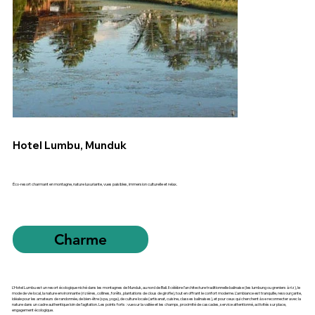
Hotel Lumbu, Munduk
Éco-resort charmant en montagne, nature luxuriante, vues paisibles, immersion culturelle et relax.
Charme
L'Hotel Lumbu est un resort écologique niché dans les montagnes de Munduk, au nord de Bali. Il célèbre l’architecture traditionnelle balinaise (les lumbung ou greniers à riz), le
mode de vie local, la nature environnante (rizières, collines, forêts, plantations de clous de girofle), tout en offrant le confort moderne. L’ambiance est tranquille, ressourçante,
idéale pour les amateurs de randonnée, de bien-être (spa, yoga), de culture locale (artisanat, cuisine, classes balinaises), et pour ceux qui cherchent à se reconnecter avec la
nature dans un cadre authentique loin de l’agitation. Les points forts : vue sur la vallée et les champs, proximité de cascades, service attentionné, activités sur place,
engagement écologique.