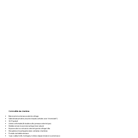
Commodités des chambres
Balcon privé ou terrasse selon le cottage
Salle de bain privative, douche chaude (certains avec “stone bath”)
Wi-Fi gratuit
Literie confortable (lit double ou lits jumeaux selon le type)
Mobilier en bois local, style rustique/bois naturel
Espace salon ou coin assis selon le type de cottage/villa
Mosquitera (moustiquaire) dans certaines chambres
Produits de toilette de base
Vues (vallée, forêt, montagne, rizières) depuis le balcon ou la terrasse