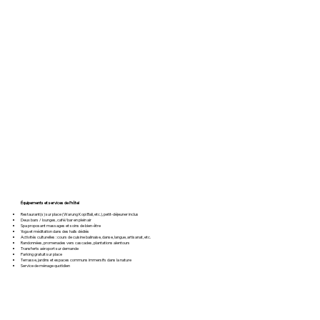
Équipements et services de l’hôtel
Restaurant(s) sur place (Warung Kopi Bali, etc.), petit-déjeuner inclus
Deux bars / lounges, café/bar en plein air
Spa proposant massages et soins de bien-être
Yoga et méditation dans des halls dédiés
Activités culturelles : cours de cuisine balinaise, danse, langue, artisanat, etc.
Randonnées, promenades vers cascades, plantations alentours
Transferts aéroport sur demande
Parking gratuit sur place
Terrasse, jardins et espaces communs immersifs dans la nature
Service de ménage quotidien