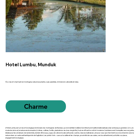
Hotel Lumbu, Munduk
Éco-resort charmant en montagne, nature luxuriante, vues paisibles, immersion culturelle et relax.
Charme
L'Hotel Lumbu est un resort écologique niché dans les montagnes de Munduk, au nord de Bali. Il célèbre l’architecture traditionnelle balinaise (les lumbung ou greniers à riz), le
mode de vie local, la nature environnante (rizières, collines, forêts, plantations de clous de girofle), tout en offrant le confort moderne. L’ambiance est tranquille, ressourçante,
idéale pour les amateurs de randonnée, de bien-être (spa, yoga), de culture locale (artisanat, cuisine, classes balinaises), et pour ceux qui cherchent à se reconnecter avec la
nature dans un cadre authentique loin de l’agitation. Les points forts : vue sur la vallée et les champs, proximité de cascades, service attentionné, activités sur place,
engagement écologique.