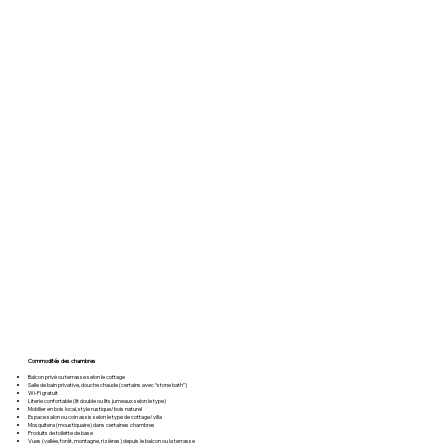
Commodités des chambres
Balcon privé ou terrasse selon le cottage
Salle de bain privative, douche chaude (certains avec “stone bath”)
Wi-Fi gratuit
Literie confortable (lit double ou lits jumeaux selon le type)
Mobilier en bois local, style rustique/bois naturel
Espace salon ou coin assis selon le type de cottage/villa
Mosquitera (moustiquaire) dans certaines chambres
Produits de toilette de base
Vues (vallée, forêt, montagne, rizières) depuis le balcon ou la terrasse