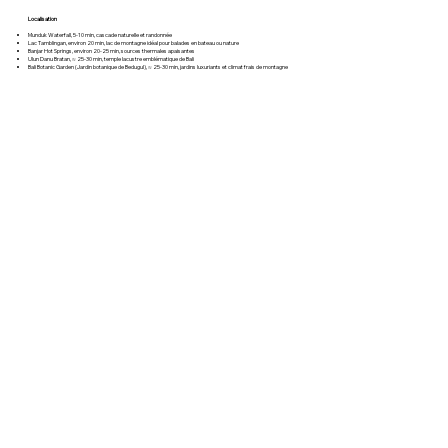
Localisation
Munduk Waterfall, 5-10 min, cascade naturelle et randonnée
Lac Tamblingan, environ 20 min, lac de montagne idéal pour balades en bateau ou nature
Banjar Hot Springs, environ 20-25 min, sources thermales apaisantes
Ulun Danu Bratan, ≈ 25-30 min, temple lacustre emblématique de Bali
Bali Botanic Garden (Jardin botanique de Bedugul), ≈ 25-30 min, jardins luxuriants et climat frais de montagne