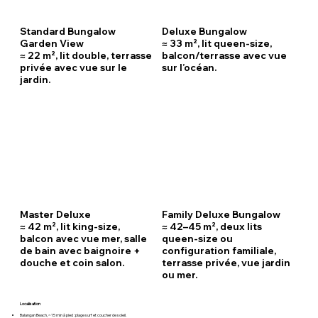
Standard Bungalow
Deluxe Bungalow
Garden View
≈ 33 m², lit queen-size,
≈ 22 m², lit double, terrasse
balcon/terrasse avec vue
privée avec vue sur le
sur l’océan.
jardin.
Master Deluxe
Family Deluxe Bungalow
≈ 42 m², lit king-size,
≈ 42–45 m², deux lits
balcon avec vue mer, salle
queen-size ou
de bain avec baignoire +
configuration familiale,
douche et coin salon.
terrasse privée, vue jardin
ou mer.
Localisation
Balangan Beach, ~15 min à pied : plage surf et coucher de soleil.