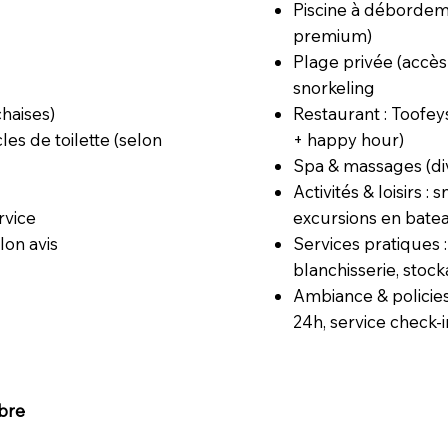
Piscine à débordeme
premium)
Plage privée (accès
snorkeling
Restaurant : Toofeys
haises)
+ happy hour)
les de toilette (selon
Spa & massages (di
Activités & loisirs :
excursions en bate
rvice
Services pratiques 
lon avis
blanchisserie, stoc
Ambiance & policies
24h, service check-
bre