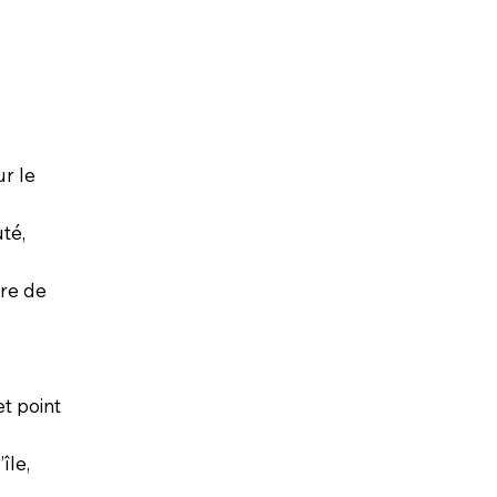
ur le
té,
tre de
t point
île,