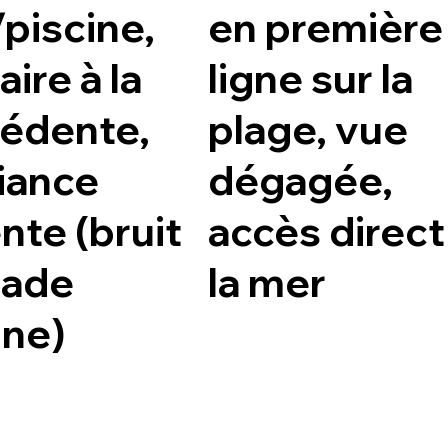
piscine,
en première
aire à la
ligne sur la
édente,
plage, vue
iance
dégagée,
nte (bruit
accès direct
cade
la mer
ine)