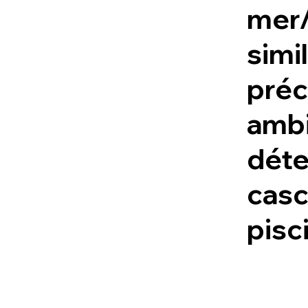
mer/
simil
préc
amb
déte
cas
pisc