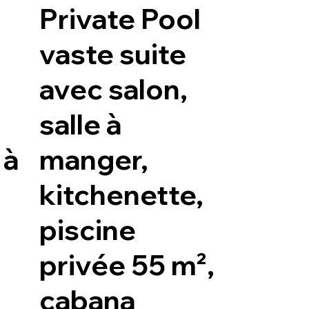
Private Pool
vaste suite
avec salon,
salle à
 à
manger,
kitchenette,
piscine
privée 55 m²,
cabana