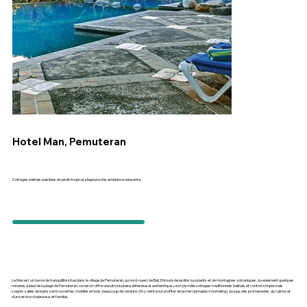
Hotel Man, Pemuteran
Cottages balinais paisibles en jardin tropical, plage proche, ambiance relaxante.
Le Man est un havre de tranquillité situé dans le village de Pemuteran, au nord-ouest de Bali. Entouré de jardins luxuriants et de montagnes volcaniques, à seulement quelques
minutes à pied de la plage de Pemuteran, ce resort offre une atmosphère détendue et authentique. Le style mêle cottages traditionnels balinais et confort simple mais
soigné : salles de bains semi-ouvertes, mobilier en bois, beaucoup de verdure. On y vient pour profiter de la mer (plongée/snorkeling), du spa, des promenades, du calme, et
d’un service chaleureux et familial.