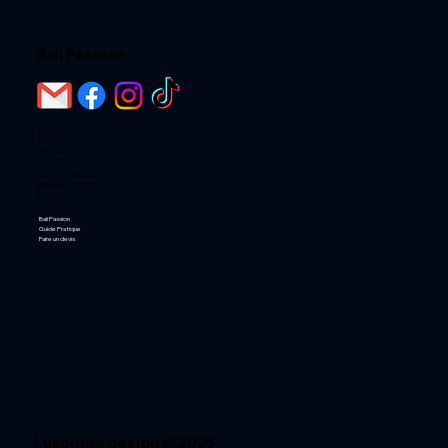
Bali Passion
Home
Destinations
Activités
Loger chez l'habitant
Les Hotels
Les Villas
Bali Passion
Guide Pratique
Faire un devis
Luxprime design @2025