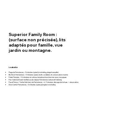
Superior Family Room :
(surface non précisée), lits
adaptés pour famille, vue
jardin ou montagne.
Localisation
Plage de Pemuteran, ~5 minutes à pied (snorkeling, plage tranquille)
Bio-Rock Pemuteran, ~9 minutes à pied, récifs coralliens et conservation marine
Pulaki Temple, ~10 minutes en voiture, temple en bord de mer avec macaques
Parc National Ouest de Bali, accès depuis Pemuteran, nature et trekking
Pusat Penyu / Turtle Hatchery de Pemuteran, ~6-7 minutes, élevage de tortues + observation
Dive Center Pemuteran, ~5 minutes à pied, plongée/snorkeling