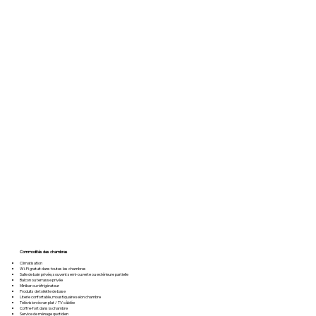
Commodités des chambres
Climatisation
Wi-Fi gratuit dans toutes les chambres
Salle de bain privée, souvent semi-ouverte ou extérieure partielle
Balcon ou terrasse privée
Minibar ou réfrigérateur
Produits de toilette de base
Literie confortable, moustiquaire selon chambre
Télévision écran plat / TV câblée
Coffre-fort dans la chambre
Service de ménage quotidien