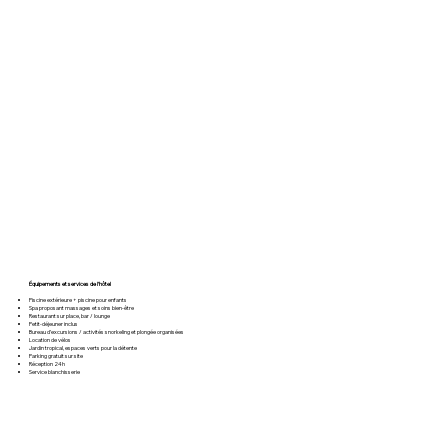
Équipements et services de l’hôtel
Piscine extérieure + piscine pour enfants
Spa proposant massages et soins bien-être
Restaurant sur place, bar / lounge
Petit-déjeuner inclus
Bureau d’excursions / activités snorkeling et plongée organisées
Location de vélos
Jardin tropical, espaces verts pour la détente
Parking gratuit sur site
Réception 24h
Service blanchisserie