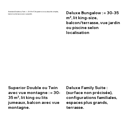
Standard Double ou Twin : ≈ 25-30 m², lit queen-size ou deux lits simples,
Deluxe Bungalow : ≈ 30-35
balcon ou terrasse avec vue jardin.
m², lit king-size,
balcon/terrasse, vue jardin
ou piscine selon
localisation
Superior Double ou Twin
Deluxe Family Suite :
avec vue montagne : ≈ 30-
(surface non précisée),
35 m², lit king ou lits
configurations familiales,
jumeaux, balcon avec vue
espaces plus grands,
montagne.
terrasse.