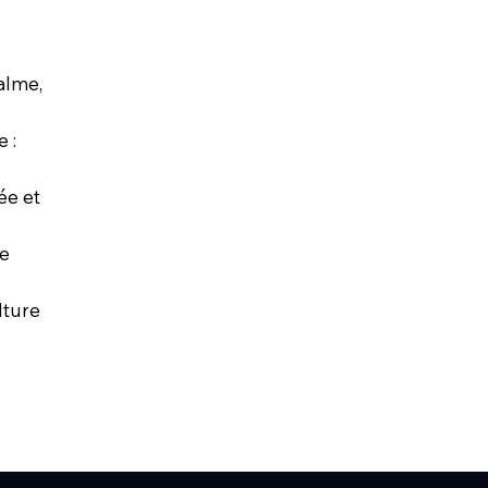
alme,
e :
ée et
le
lture