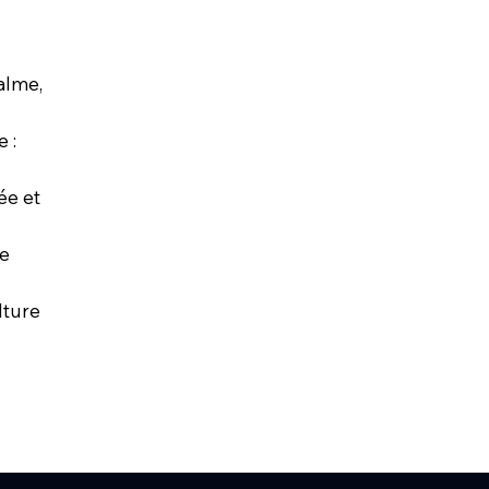
alme,
e :
ée et
le
lture