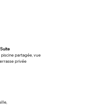
Suite
e, piscine partagée, vue
terrasse privée
lle,