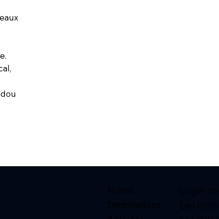
 eaux
e.
cal,
indou
Home
Loger che
Destinations
Les Hote