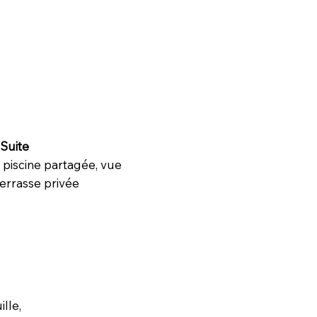
Suite
e, piscine partagée, vue
terrasse privée
lle,