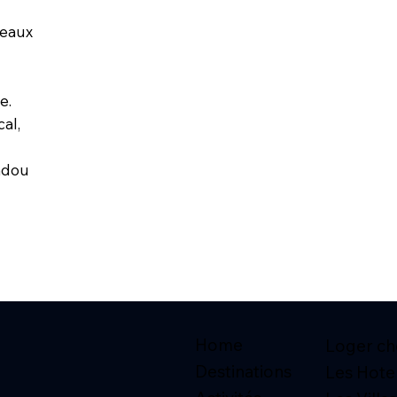
 eaux
e.
cal,
indou
Home
Loger che
Destinations
Les Hote