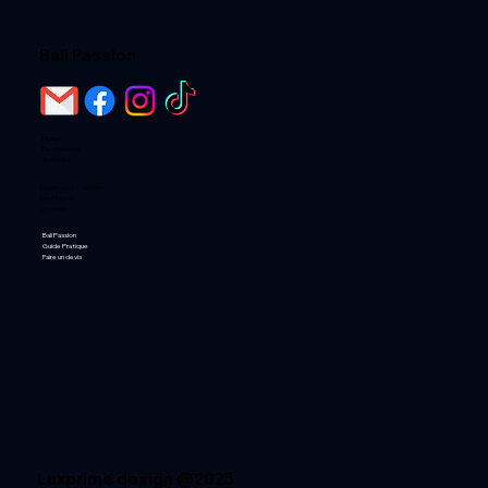
Bali Passion
Home
Destinations
Activités
Loger chez l'habitant
Les Hotels
Les Villas
Bali Passion
Guide Pratique
Faire un devis
Luxprime design @2025