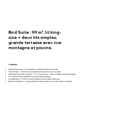
Bird Suite : 99 m², lit king-
size + deux lits simples,
grande terrasse avec vue
montagne et piscine.
Localisation
Plage de Pemuteran, ~15 min à pied, snorkeling, bord de mer relaxant.
Pulaki Temple, ~10 min en voiture, temple et bord de mer avec macaques.
Menjangan Island (parc national), ~1 h-1 h 15 en bateau + route, excellent snorkeling/plongée.
Parc National Ouest de Bali, proche, nature, faune, trekking.
Pura Melanting, ~10 min en voiture, temple local avec belle architecture.
Bio-Rock Pemuteran, ~20 min à pied, site marin et initiatives de conservation, snorkeling