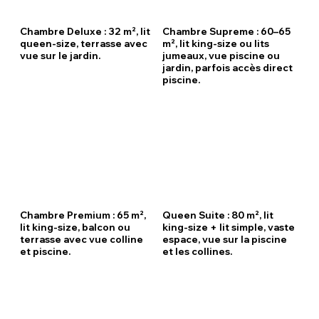
Chambre Deluxe : 32 m², lit
Chambre Supreme : 60–65
queen-size, terrasse avec
m², lit king-size ou lits
vue sur le jardin.
jumeaux, vue piscine ou
jardin, parfois accès direct
piscine.
Chambre Premium : 65 m²,
Queen Suite : 80 m², lit
lit king-size, balcon ou
king-size + lit simple, vaste
terrasse avec vue colline
espace, vue sur la piscine
et piscine.
et les collines.