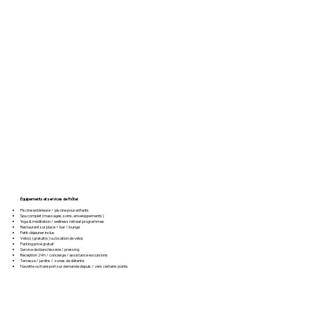
Équipements et services de l’hôtel
Piscine extérieure + piscine pour enfants
Spa complet (massages, soins, enveloppements)
Yoga & méditation / wellness retreat programmes
Restaurant sur place + bar / lounge
Petit-déjeuner inclus
Vélo(s) gratuit(s) ou location de vélos
Parking privé gratuit
Service de blanchisserie / pressing
Réception 24h / concierge / assistance excursions
Terrasse / jardins / zones de détente
Navette ou transport sur demande depuis / vers certains points