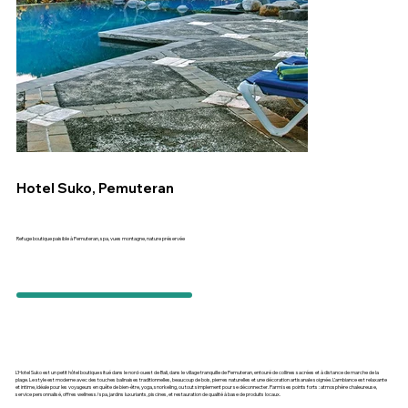
Hotel Suko, Pemuteran
Refuge boutique paisible à Pemuteran, spa, vues montagne, nature préservée
L'Hotel Suko est un petit hôtel boutique situé dans le nord-ouest de Bali, dans le village tranquille de Pemuteran, entouré de collines sacrées et à distance de marche de la
plage. Le style est moderne avec des touches balinaises traditionnelles, beaucoup de bois, pierres naturelles et une décoration artisanale soignée. L’ambiance est relaxante
et intime, idéale pour les voyageurs en quête de bien-être, yoga, snorkeling, ou tout simplement pour se déconnecter. Parmi ses points forts : atmosphère chaleureuse,
service personnalisé, offres wellness/spa, jardins luxuriants, piscines, et restauration de qualité à base de produits locaux.