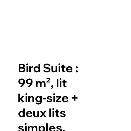
Bird Suite :
99 m², lit
king-size +
deux lits
simples,