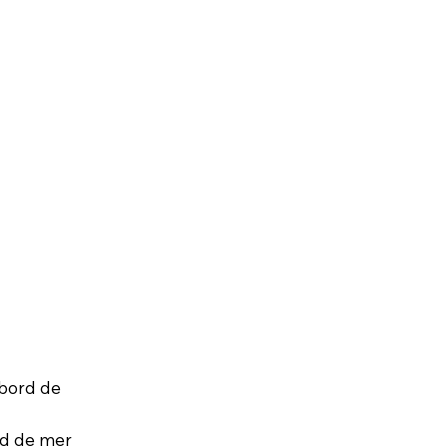
 bord de
rd de mer