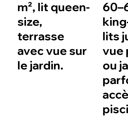
m², lit queen-
60–6
size,
king
terrasse
lits
avec vue sur
vue 
le jardin.
ou ja
parf
accè
pisc