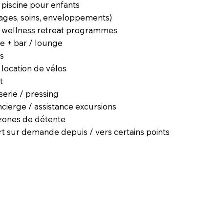
+ piscine pour enfants
ges, soins, enveloppements)
/ wellness retreat programmes
e + bar / lounge
us
u location de vélos
t
serie / pressing
cierge / assistance excursions
/ zones de détente
t sur demande depuis / vers certains points