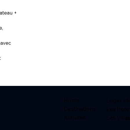
bateau +
e,
 avec
t
Home
Loger che
Destinations
Les Hote
Activités
Les Villas