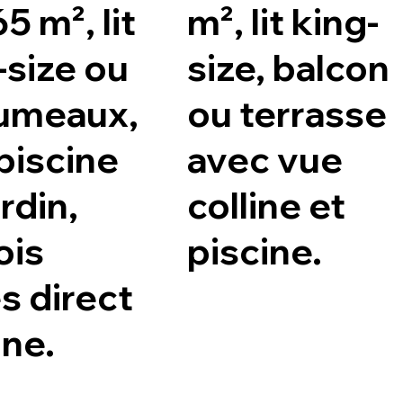
5 m², lit
m², lit king-
-size ou
size, balcon
 jumeaux,
ou terrasse
piscine
avec vue
rdin,
colline et
ois
piscine.
s direct
ine.