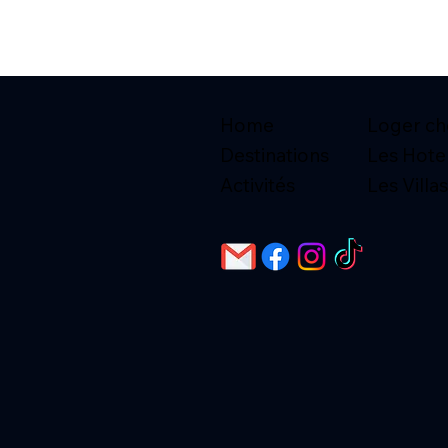
Home
Loger che
Destinations
Les Hote
Activités
Les Villas