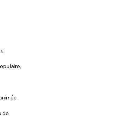
e,
opulaire,
 animée,
b de