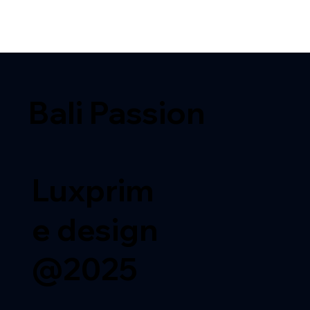
Bali Passion
Luxprim
e design
@2025