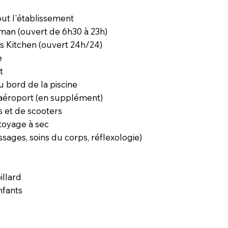
out l'établissement
an (ouvert de 6h30 à 23h)
s Kitchen (ouvert 24h/24)
e
t
u bord de la piscine
 aéroport (en supplément)
s et de scooters
ttoyage à sec
sages, soins du corps, réflexologie)
illard
nfants