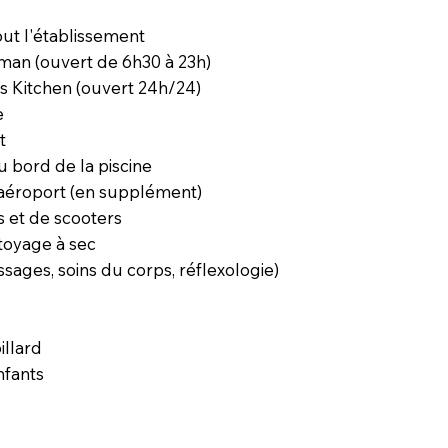
out l'établissement
an (ouvert de 6h30 à 23h)
s Kitchen (ouvert 24h/24)
e
t
u bord de la piscine
 aéroport (en supplément)
s et de scooters
ttoyage à sec
sages, soins du corps, réflexologie)
illard
nfants