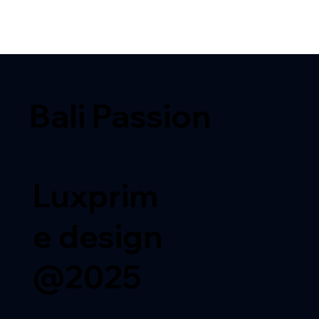
Bali Passion
Luxprim
e design
@2025