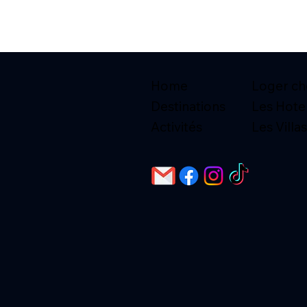
Home
Loger che
Destinations
Les Hote
Activités
Les Villas