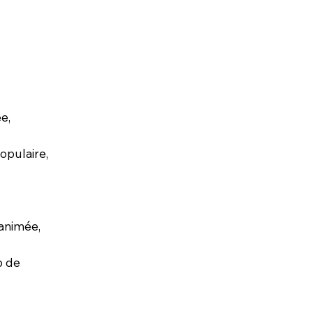
e,
opulaire,
 animée,
b de