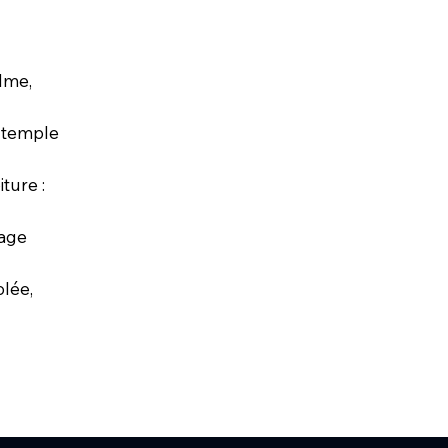
alme,
 temple
ture :
lage
olée,