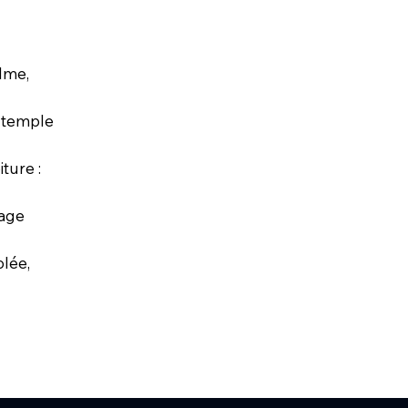
alme,
 temple
ture :
lage
olée,