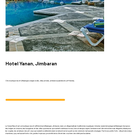
Hotel Yanan, Jimbaran
Chic boutique resort à Balangan, lodges isolés, villas privées, ambiance paisible et surf friendly.
Le Yanan Resort est un boutique-resort raffiné situé à Balangan, Jimbaran, dans un village balinais traditionnel, à quelques minutes à pied de la plage de Balangan. Il propose
des lodges en chaume, des bungalows et des villas spacieuses qui marient matériaux locaux, bois et design soigné. L’ambiance est décontractée mais élégante, idéale pour
les couples, les amateurs de surf, ceux qui veulent se détendre dans la nature tout en ayant accès à de bons restaurants et plages. Parmi ses points forts : villa privée à deux
chambres, spa, restaurant boho-chic, jardins tropicaux, proximité de la côte et des couchers de soleil spectaculaires.