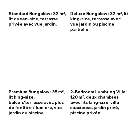
Standard Bungalow : 32 m²,
Deluxe Bungalow : 32 m², lit
lit queen-size, terrasse
king-size, terrasse avec
privée avec vue jardin.
vue jardin ou piscine
partielle.
Premium Bungalow : 35 m²,
2-Bedroom Lumbung Villa :
lit king-size,
120 m², deux chambres
balcon/terrasse avec plus
avec lits king-size, villa
de fenêtre / lumière, vue
spacieuse, jardin privé,
jardin ou piscine.
piscine privée.