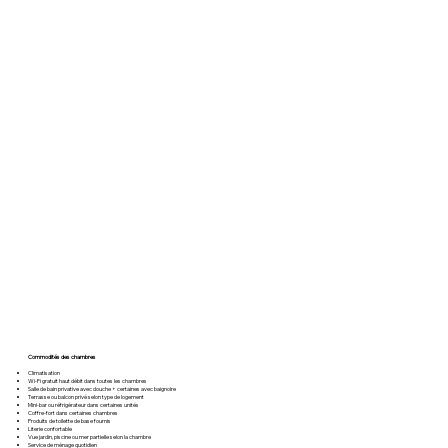
Commodités des chambres
Climatisation
Wi-Fi gratuit haut débit dans toutes les chambres
Salle de bain privative avec douche + certaines avec baignoire
Terrasse ou balcon privé selon type de logement
Mini-bar ou réfrigérateur dans certaines unités
Coffre-fort dans certaines chambres
Produits de toilette de base fournis
Literie confortable
Vue jardin, piscine ou mer partielle selon la chambre
Service de ménage quotidien