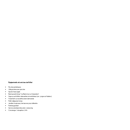
Équipements et services de l’hôtel
Piscine extérieure
Villa privée avec piscine
Spa & massages
Restaurant & bar “Le Resto by Le Yanandra”
Yoga ou activités relaxantes en extérieur (ex : yoga sur falaise)
Transfert ou navette selon demande
Petit-déjeuner inclus
Jardins tropicaux, terrasses pour détente
Parking gratuit
Service de blanchisserie / pressing
Concierge / réception 24h