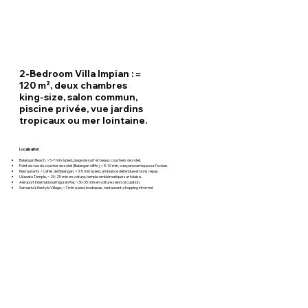
2-Bedroom Villa Impian : ≈
120 m², deux chambres
king-size, salon commun,
piscine privée, vue jardins
tropicaux ou mer lointaine.
Localisation
Balangan Beach, ~5-7 min à pied, plage de surf et beaux couchers de soleil.
Point de vue du coucher de soleil (Balangan cliffs), ~5-10 min, vue panoramique sur l’océan.
Restaurants / cafés de Balangan, ~3-5 min à pied, ambiance détendue et bons repas.
Uluwatu Temple, ~20-25 min en voiture, temple emblématique sur falaise.
Aéroport International Ngurah Rai, ~30-35 min en voiture selon circulation.
Samasta Lifestyle Village, ~7 min à pied, boutiques, restaurant, shopping informel.