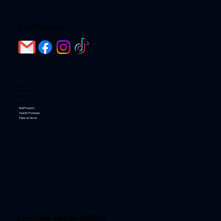
Bali Passion
Home
Destinations
Activités
Loger chez l'habitant
Les Hotels
Les Villas
Bali Passion
Guide Pratique
Faire un devis
Luxprime design @2025