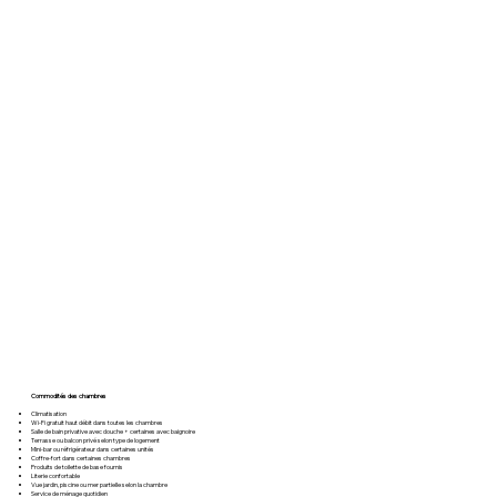
Commodités des chambres
Climatisation
Wi-Fi gratuit haut débit dans toutes les chambres
Salle de bain privative avec douche + certaines avec baignoire
Terrasse ou balcon privé selon type de logement
Mini-bar ou réfrigérateur dans certaines unités
Coffre-fort dans certaines chambres
Produits de toilette de base fournis
Literie confortable
Vue jardin, piscine ou mer partielle selon la chambre
Service de ménage quotidien