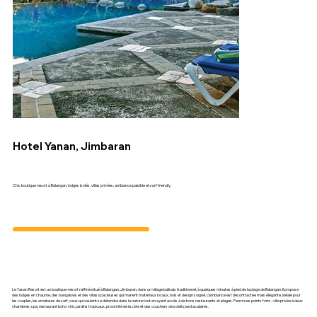
Hotel Yanan, Jimbaran
Chic boutique resort à Balangan, lodges isolés, villas privées, ambiance paisible et surf friendly.
Le Yanan Resort est un boutique-resort raffiné situé à Balangan, Jimbaran, dans un village balinais traditionnel, à quelques minutes à pied de la plage de Balangan. Il propose
des lodges en chaume, des bungalows et des villas spacieuses qui marient matériaux locaux, bois et design soigné. L’ambiance est décontractée mais élégante, idéale pour
les couples, les amateurs de surf, ceux qui veulent se détendre dans la nature tout en ayant accès à de bons restaurants et plages. Parmi ses points forts : villa privée à deux
chambres, spa, restaurant boho-chic, jardins tropicaux, proximité de la côte et des couchers de soleil spectaculaires.