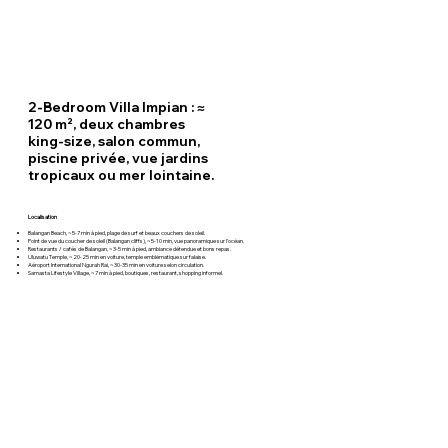
2-Bedroom Villa Impian : ≈
120 m², deux chambres
king-size, salon commun,
piscine privée, vue jardins
tropicaux ou mer lointaine.
Localisation
Balangan Beach, ~5-7 min à pied, plage de surf et beaux couchers de soleil.
Point de vue du coucher de soleil (Balangan cliffs), ~5-10 min, vue panoramique sur l’océan.
Restaurants / cafés de Balangan, ~3-5 min à pied, ambiance détendue et bons repas.
Uluwatu Temple, ~20-25 min en voiture, temple emblématique sur falaise.
Aéroport International Ngurah Rai, ~30-35 min en voiture selon circulation.
Samasta Lifestyle Village, ~7 min à pied, boutiques, restaurant, shopping informel.