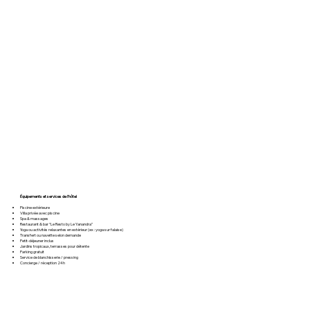
Équipements et services de l’hôtel
Piscine extérieure
Villa privée avec piscine
Spa & massages
Restaurant & bar “Le Resto by Le Yanandra”
Yoga ou activités relaxantes en extérieur (ex : yoga sur falaise)
Transfert ou navette selon demande
Petit-déjeuner inclus
Jardins tropicaux, terrasses pour détente
Parking gratuit
Service de blanchisserie / pressing
Concierge / réception 24h