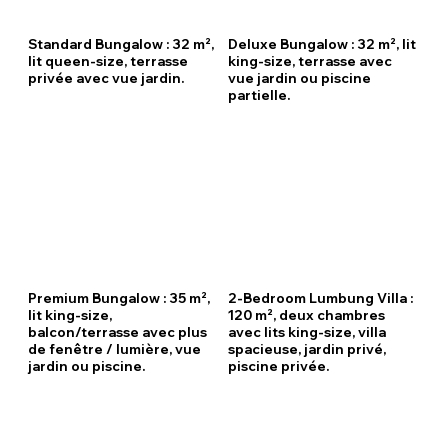
Standard Bungalow : 32 m²,
Deluxe Bungalow : 32 m², lit
lit queen-size, terrasse
king-size, terrasse avec
privée avec vue jardin.
vue jardin ou piscine
partielle.
Premium Bungalow : 35 m²,
2-Bedroom Lumbung Villa :
lit king-size,
120 m², deux chambres
balcon/terrasse avec plus
avec lits king-size, villa
de fenêtre / lumière, vue
spacieuse, jardin privé,
jardin ou piscine.
piscine privée.