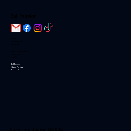
Bali Passion
Home
Destinations
Activités
Loger chez l'habitant
Les Hotels
Les Villas
Bali Passion
Guide Pratique
Faire un devis
Luxprime design @2025