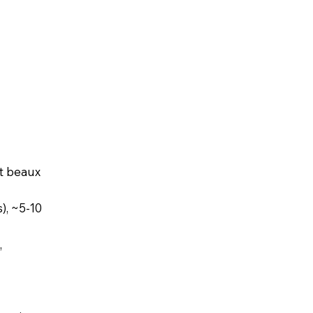
et beaux
), ~5-10
,