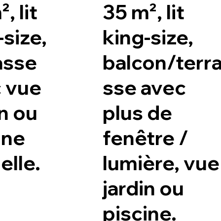
, lit
35 m², lit
-size,
king-size,
asse
balcon/terr
 vue
sse avec
in ou
plus de
ine
fenêtre /
elle.
lumière, vue
jardin ou
piscine.