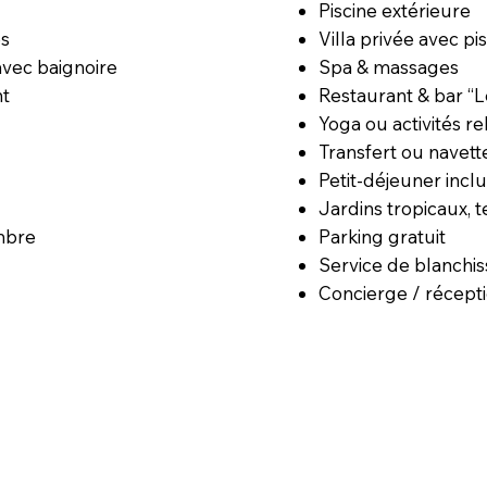
Piscine extérieure
Villa privée avec pi
es
Spa & massages
avec baignoire
Restaurant & bar “
nt
Yoga ou activités re
Transfert ou navet
Petit-déjeuner incl
Jardins tropicaux, 
Parking gratuit
ambre
Service de blanchis
Concierge / récept