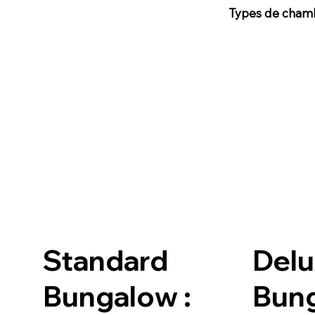
Types de cham
Standard
Del
Bungalow :
Bung