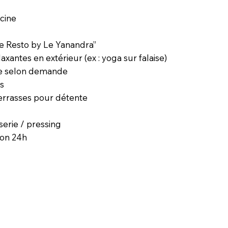
scine
Le Resto by Le Yanandra”
laxantes en extérieur (ex : yoga sur falaise)
te selon demande
us
terrasses pour détente
serie / pressing
ion 24h