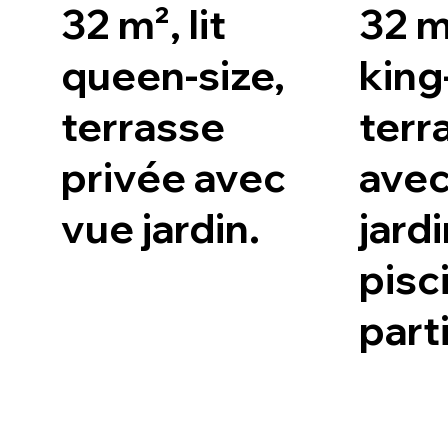
32 m², lit
32 m²
queen-size,
king
terrasse
terr
privée avec
avec
vue jardin.
jard
pisc
parti