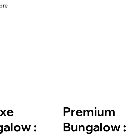
bre
uxe
Premium
alow :
Bungalow :