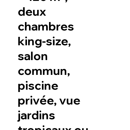
deux
chambres
king-size,
salon
commun,
piscine
privée, vue
jardins
tropicaux ou