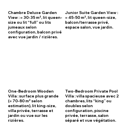
Chambre Deluxe Garden
Junior Suite Garden View :
View : ≈ 30-35 m², lit queen-
≈ 45-50 m², lit queen-size,
size ou lit “full” ou lits
balcon/terrasse privé,
jumeaux selon
espace salon, vue jardin.
configuration, balcon privé
avec vue jardin / rizières.
One-Bedroom Wooden
Two-Bedroom Private Pool
Villa : surface plus grande
Villa : villa spacieuse avec 2
(≈ 70-80 m² selon
chambres, lits “king” ou
estimation), lit king-size,
doubles selon
villa privée, terrasse et
configuration, piscine
jardin ou vue sur les
privée, terrasse, salon
rizières.
séparé et vue végétation.