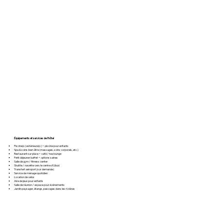
Équipements et services de l’hôtel
Piscine(s) extérieure(s) + piscine pour enfants
Spa & soins bien-être (massages, soins corporels, etc.)
Restaurant sur place + café / tea lounge
Petit déjeuner buffet + options saines
Salle de gym / fitness center
Shuttle / navette vers le centre d’Ubud
Transfert aéroport (sur demande)
Service de ménage quotidien
Location de vélos
Aire de jeux pour enfants
Salle de réunion / espace pour événements
Jardin paysager, étangs, passages dans les rizières