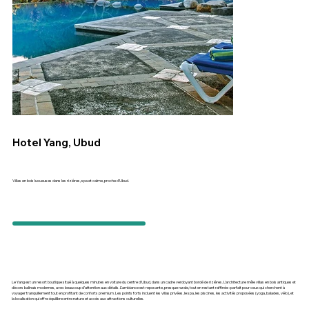
Hotel Yang, Ubud
Villas en bois luxueuses dans les rizières, spa et calme, proche d’Ubud.
Le Yang est un resort boutique situé à quelques minutes en voiture du centre d’Ubud, dans un cadre verdoyant bordé de rizières. L’architecture mêle villas en bois antiques et
décors balinais modernes, avec beaucoup d’attention aux détails. L’ambiance est reposante, presque rurale, tout en restant raffinée : parfait pour ceux qui cherchent à
voyager tranquillement tout en profitant de conforts premium. Les points forts incluent les villas privées, le spa, les piscines, les activités proposées (yoga, balades, vélo), et
la localisation qui offre équilibre entre nature et accès aux attractions culturelles.