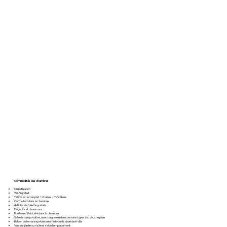
Commodités des chambres
Climatisation
Wi-Fi gratuit
Télévision écran plat + chaînes / TV câblée
Coffre-fort dans la chambre
Articles de toilette gratuits
Peignoirs et chaussons
Bouilloire / thé/café dans la chambre
Salle de bain privative, avec baignoire (dans certains types) ou douche pluie
Balcon ou terrasse privée selon le type de chambre/villa
Vue sur jardin ou rizières selon l’emplacement