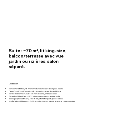
Suite : ~70 m², lit king-size,
balcon/terrasse avec vue
jardin ou rizières, salon
séparé.
Localisation
Monkey Forest Ubud, ~5-7 min en voiture, sanctuaire de singes & nature
Palais d’Ubud (Ubud Palace), ~6-8 min, centre culturel & marché local
Marché traditionnel d’Ubud, ~6-8 min, artisanat, ambiance locale
Campuhan Ridge Walk, ~10-12 min, promenade panoramique facile
Goa Gajah (Elephant Cave), ~10-15 min, site historique & grotte sculptée
Musée Neka Art Museum, ~8-10 min, collection d’art balinais et œuvres contemporaines