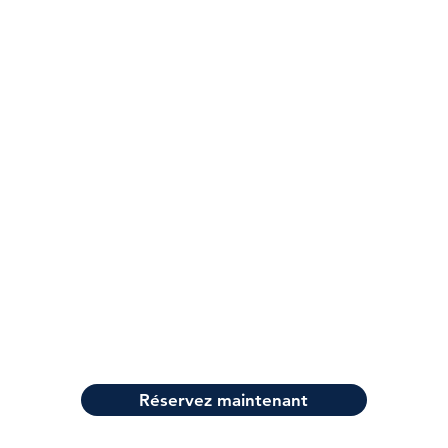
Réservez maintenant