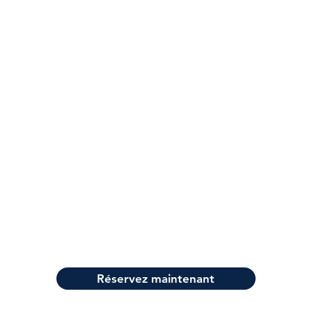
Réservez maintenant