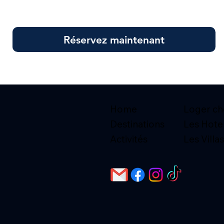
Réservez maintenant
Home
Loger che
Destinations
Les Hote
Activités
Les Villas