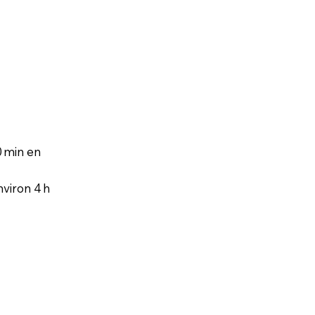
d
0 min en
nviron 4 h