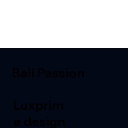
Bali Passion
Luxprim
e design