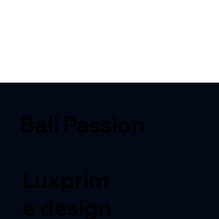
Bali Passion
Luxprim
e design