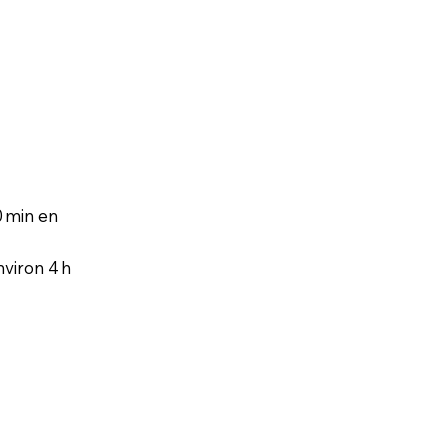
d
0 min en
nviron 4 h