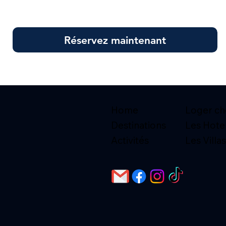
Réservez maintenant
Home
Loger che
Destinations
Les Hote
Activités
Les Villas